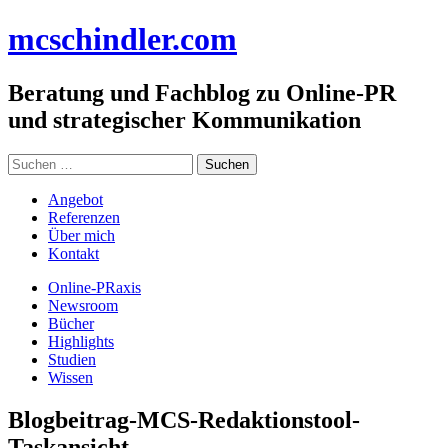
Zum
mc
schindler
.com
Inhalt
springen
Beratung und Fachblog zu Online-PR
und strategischer Kommunikation
Suchen
nach:
Angebot
Referenzen
Über mich
Kontakt
Online-PRaxis
Newsroom
Bücher
Highlights
Studien
Wissen
Blogbeitrag-MCS-Redaktionstool-
Taskansicht