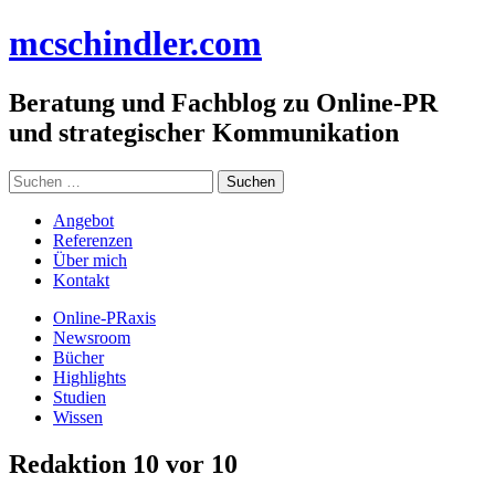
Zum
mc
schindler
.com
Inhalt
springen
Beratung und Fachblog zu Online-PR
und strategischer Kommunikation
Suchen
nach:
Angebot
Referenzen
Über mich
Kontakt
Online-PRaxis
Newsroom
Bücher
Highlights
Studien
Wissen
Redaktion 10 vor 10