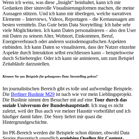
Wenn ich weiss, was diese „Insight“ beinhaltet, kann ich mir
Gedanken über sinnvolle Visualisierungsformen machen, die meine
Aussagen stützen. Und ich kann mir überlegen, welche narrativen
Elemente – Interviews, Videos, Reportagen – die Kernaussagen am
besten vermitteln. Das Gute beim Data Storytelling: Ich habe sehr
viele Möglichkeiten. Ich kann Daten personalisieren – also den User
mit Daten zu seinem Alter, Wohnort, Einkommen, Beruf,
Energieverbrauch oder anderen soziodemografischen Aspekten
einbinden. Ich kann Daten so visualisieren, dass der Nutzer einzelne
Aspekte durch Interaktion selbst erschliessen kann – beispielsweise
durch Schieberegler. Oder ich kann sie animieren, um zum Beispiel
Zeitabläufe darzustellen.
Können Sie uns Beispiele für gelungenes Data Storytelling geben?
Im journalistischen Bereich gibt es tolle und aufwendige Beispiele.
Die
Berliner Buslinie M29
ist nach wie vor mein Lieblingsprojekt.
Die Buslinie nimmt den Besucher mit auf eine
Tour durch das
soziale Universum der Bundeshauptstadt
. Ich mag es nicht
zuletzt, weil der Bus auch vor meiner Haustür vorbeifährt und ich
häufiger damit fahre. Die Story liefert mir quasi die
Hintergrundgeschichte.
Im PR-Bereich werden die Beispiele schon dünner, obwohl Data
Stories theoretisch unendlich
ergiebige Quellen für Content-