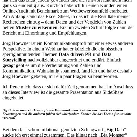
ganz so eindeutig aus. Kürzlich habe ich für einen Kunden einen
Online-Audit mit Benchmark zum Wettbewerbsumfeld erarbeitet.
Am Anfang stand das Excel-Sheet, in das ich die Resultate meiner
Recherchen eintrug – denn Daten und der Vergleich von Zahlen
helfen
Muster zu erkennen
. Erst im zweiten Schritt folgte dann der
Bericht mit Einordnung und Empfehlungen.
Jörg Hoewner ist ein Kommunikationsprofi mit einer etwas anderen
Perspektive. In einem Webinar hat er kürzlich die ein bisschen
sperrig anmutenden Themen
Data-driven PR
und
Data
Storytelling
nachvollziehbar eingeordnet und erklärt. Einfach
gesagt geht es um die Verheiratung von Zahlen und
Kommunikation. Wahnsinnig spannend, fand ich und habe deshalb
Jörg Hoewner gebeten, mir ein paar Fragen zu beantworten.
Ich freue mich, dass er sich dafür Zeit genommen hat. Im Anschluss
an dieses Interview ist die gesamte Präsentation aus SlideShare
eingebettet.
Big Data ist auch ein Thema für die Kommunikation: Bei den einen weckt es enorme
Erwartungen und die anderen fühlen sich überfordert. Können Sie das Thema für uns bitte
verorten?
Bei dem fast schon inflationär genutzten Schlagwort „Big Data“
zucke ich erst einmal zusammen. Das klingt nach „Big Monster“