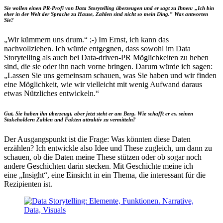
Sie wollen einen PR-Profi von Data Storytelling überzeugen und er sagt zu Ihnen: „Ich bin
eher in der Welt der Sprache zu Hause, Zahlen sind nicht so mein Ding.“ Was antworten
Sie?
„Wir kümmern uns drum.“ ;-) Im Ernst, ich kann das
nachvollziehen. Ich würde entgegnen, dass sowohl im Data
Storytelling als auch bei Data-driven-PR Möglichkeiten zu heben
sind, die sie oder ihn nach vorne bringen. Darum würde ich sagen:
„Lassen Sie uns gemeinsam schauen, was Sie haben und wir finden
eine Möglichkeit, wie wir vielleicht mit wenig Aufwand daraus
etwas Nützliches entwickeln.“
Gut, Sie haben ihn überzeugt, aber jetzt steht er am Berg. Wie schafft er es, seinen
Stakeholdern Zahlen und Fakten attraktiv zu vermitteln?
Der Ausgangspunkt ist die Frage: Was könnten diese Daten
erzählen? Ich entwickle also Idee und These zugleich, um dann zu
schauen, ob die Daten meine These stützen oder ob sogar noch
andere Geschichten darin stecken. Mit Geschichte meine ich
eine „Insight“, eine Einsicht in ein Thema, die interessant für die
Rezipienten ist.