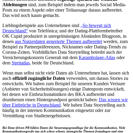
Ableitungen
sind, zum Beispiel indem man jeweils Social Media-
Posts zu einem Aspekt oder einer Teilaussage daraus aufbereitet.
Das wird noch kaum gemacht.
Lieblingsbeispiele aus Unternehmen sind
„So bewegt sich
Deutschland“
von Telefónica; und der Dating-Plattformbetreiber
OK Cupid produziert in unregelmässigen Abständen Blogposts, in
denen
aus Nutzerdaten generierte Themen aufbereitet
werden, zum
Beispiel zu Partnerpräferenzen, Nicknames oder Dating-Trends zu
Corona-Zeiten. Vorbildliches Data Storytelling betreibt auch der
Versicherungskonzern Generali mit dem
Karambolage-Atlas
oder
dem
Streitatlas
, beide für Deutschland.
Wenn man selbst nicht viele Daten als Unternehmen hat, lassen sich
auch
offiziell zugängliche Daten
verwenden, um daraus Stories zu
entwickeln. Wir haben zum Beispiel für unseren Kunden Verisure
(Anbieter von Sicherheitslösungen) einige Datenposts entwickelt,
bei denen wir Einbruchsstatistiken des BKA aufbereitet und
drumherum einen Hintergrundpost gestrickt haben:
Das wissen wir
über Einbrüche in Deutschland
. Wir haben Data Storytelling auch
häufig in der internen Kommunikation eingesetzt oder zur
Vermittlung von Studienergebnissen.
Bei Data-driven PR bilden Daten die Steuerungsgrundlage für die Kommunikation. Viele
Kommunikationsprofis tun sich schon schwer, strategische Themen festzulegen und eine