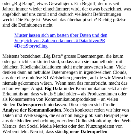
oder „Big Bang“, etwas Gewaltigem. Ein Begriff, der uns seit
Jahren immer wieder eingehämmert wird, der etwas bezeichnet, was
angeblich auf uns zurollt und dadurch vielleicht Befürchtungen
weckt. Die Frage ist: Was soll das überhaupt sein? Richtig präzise
sind die Definitionen nicht.
Muster lassen sich am besten über Daten und den
Vergleich von Zahlen erkennen. #DatadrivenPR
#DataStorytelling
Meistens bezeichnet „Big Data“ grosse Datenmengen, die kaum
oder gar nicht strukturiert sind, sodass man sie manuell oder mit
üblichen Tabellenkalkulationen nicht mehr auswerten kann. Viele
denken dann an nebulöse Datenmengen in irgendwelchen Clouds,
aus der eine ominöse KI Weisheiten generiert, auf die wir Menschen
niemals gekommen wären. Wenn man das runterbricht, macht das
schon weniger Angst:
Big Data
in der Kommunikation setzt an der
Erkenntnis an, dass wir als Stakeholder – als Produzentinnen oder
als Konsumenten von Kommunikationsprodukten – an vielen
Stellen
Datenspuren
hinterlassen. Diese eignen sich für die
Analyse der Kommunikation
. Noch konkreter reden wir hier von
Daten und Werkzeugen, die es schon lange gibt: zum Beispiel jene
aus der Medienbeobachtung oder dem Online-Monitoring, den Web
Metrics, den Social Media Metrics oder den Nutzungsdaten von
Werbemitteln. Neu ist, dass ständig
neue Datenquellen