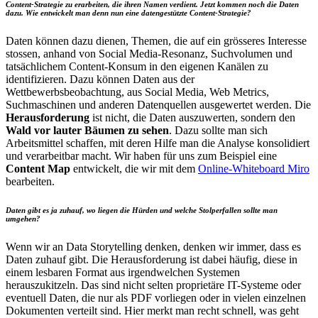
Content-Strategie zu erarbeiten, die ihren Namen verdient. Jetzt kommen noch die Daten
dazu. Wie entwickelt man denn nun eine datengestützte Content-Strategie?
Daten können dazu dienen, Themen, die auf ein grösseres Interesse
stossen, anhand von Social Media-Resonanz, Suchvolumen und
tatsächlichem Content-Konsum in den eigenen Kanälen zu
identifizieren. Dazu können Daten aus der
Wettbewerbsbeobachtung, aus Social Media, Web Metrics,
Suchmaschinen und anderen Datenquellen ausgewertet werden. Die
Herausforderung
ist nicht, die Daten auszuwerten, sondern den
Wald vor lauter Bäumen zu sehen
. Dazu sollte man sich
Arbeitsmittel schaffen, mit deren Hilfe man die Analyse konsolidiert
und verarbeitbar macht. Wir haben für uns zum Beispiel eine
Content Map
entwickelt, die wir mit dem
Online-Whiteboard Miro
bearbeiten.
Daten gibt es ja zuhauf, wo liegen die Hürden und welche Stolperfallen sollte man
umgehen?
Wenn wir an Data Storytelling denken, denken wir immer, dass es
Daten zuhauf gibt. Die Herausforderung ist dabei häufig, diese in
einem lesbaren Format aus irgendwelchen Systemen
herauszukitzeln. Das sind nicht selten proprietäre IT-Systeme oder
eventuell Daten, die nur als PDF vorliegen oder in vielen einzelnen
Dokumenten verteilt sind. Hier merkt man recht schnell, was geht