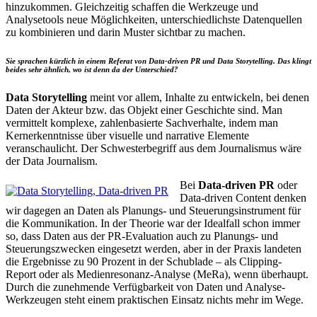
hinzukommen. Gleichzeitig schaffen die Werkzeuge und
Analysetools neue Möglichkeiten, unterschiedlichste Datenquellen
zu kombinieren und darin Muster sichtbar zu machen.
Sie sprachen kürzlich in einem Referat von Data-driven PR und Data Storytelling. Das klingt
beides sehr ähnlich, wo ist denn da der Unterschied?
Data Storytelling
meint vor allem, Inhalte zu entwickeln, bei denen
Daten der Akteur bzw. das Objekt einer Geschichte sind. Man
vermittelt komplexe, zahlenbasierte Sachverhalte, indem man
Kernerkenntnisse über visuelle und narrative Elemente
veranschaulicht. Der Schwesterbegriff aus dem Journalismus wäre
der Data Journalism.
Bei
Data-driven PR
oder
Data-driven Content denken
wir dagegen an Daten als Planungs- und Steuerungsinstrument für
die Kommunikation. In der Theorie war der Idealfall schon immer
so, dass Daten aus der PR-Evaluation auch zu Planungs- und
Steuerungszwecken eingesetzt werden, aber in der Praxis landeten
die Ergebnisse zu 90 Prozent in der Schublade – als Clipping-
Report oder als Medienresonanz-Analyse (MeRa), wenn überhaupt.
Durch die zunehmende Verfügbarkeit von Daten und Analyse-
Werkzeugen steht einem praktischen Einsatz nichts mehr im Wege.