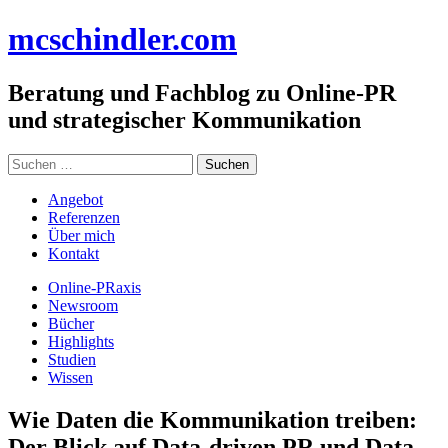
Zum
mc
schindler
.com
Inhalt
springen
Beratung und Fachblog zu Online-PR
und strategischer Kommunikation
Suchen
nach:
Angebot
Referenzen
Über mich
Kontakt
Online-PRaxis
Newsroom
Bücher
Highlights
Studien
Wissen
Wie Daten die Kommunikation treiben:
Der Blick auf Data-driven PR und Data