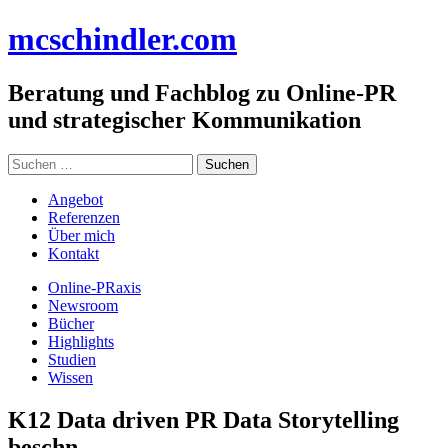
Zum
mc
schindler
.com
Inhalt
springen
Beratung und Fachblog zu Online-PR
und strategischer Kommunikation
Suchen
nach:
Angebot
Referenzen
Über mich
Kontakt
Online-PRaxis
Newsroom
Bücher
Highlights
Studien
Wissen
K12 Data driven PR Data Storytelling
beschn