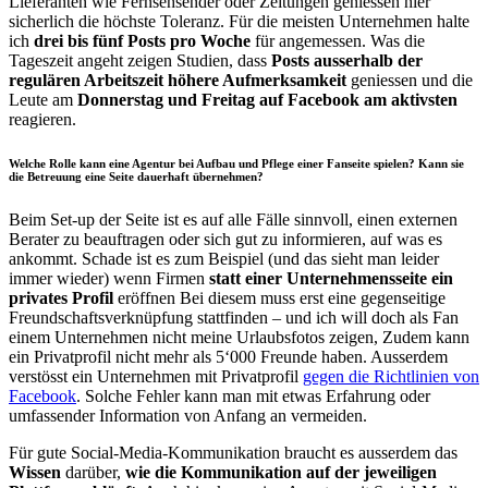
Lieferanten wie Fernsehsender oder Zeitungen geniessen hier
sicherlich die höchste Toleranz. Für die meisten Unternehmen halte
ich
drei bis fünf Posts pro Woche
für angemessen. Was die
Tageszeit angeht zeigen Studien, dass
Posts ausserhalb der
regulären Arbeitszeit höhere Aufmerksamkeit
geniessen und die
Leute am
Donnerstag und Freitag auf Facebook am aktivsten
reagieren.
Welche Rolle kann eine Agentur bei Aufbau und Pflege einer Fanseite spielen? Kann sie
die Betreuung eine Seite dauerhaft übernehmen?
Beim Set-up der Seite ist es auf alle Fälle sinnvoll, einen externen
Berater zu beauftragen oder sich gut zu informieren, auf was es
ankommt. Schade ist es zum Beispiel (und das sieht man leider
immer wieder) wenn Firmen
statt einer Unternehmensseite ein
privates Profil
eröffnen Bei diesem muss erst eine gegenseitige
Freundschaftsverknüpfung stattfinden – und ich will doch als Fan
einem Unternehmen nicht meine Urlaubsfotos zeigen, Zudem kann
ein Privatprofil nicht mehr als 5‘000 Freunde haben. Ausserdem
verstösst ein Unternehmen mit Privatprofil
gegen die Richtlinien von
Facebook
. Solche Fehler kann man mit etwas Erfahrung oder
umfassender Information von Anfang an vermeiden.
Für gute Social-Media-Kommunikation braucht es ausserdem das
Wissen
darüber,
wie die Kommunikation auf der jeweiligen