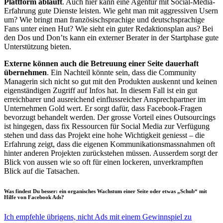
Plattform abläuft
. Auch hier kann eine Agentur mit Social-Media-
Erfahrung gute Dienste leisten. Wie geht man mit aggressiven Usern
um? Wie bringt man französischsprachige und deutschsprachige
Fans unter einen Hut? Wie sieht ein guter Redaktionsplan aus? Bei
den Dos und Don’ts kann ein externer Berater in der Startphase gute
Unterstützung bieten.
Externe können auch die Betreuung einer Seite dauerhaft
übernehmen
. Ein Nachteil könnte sein, dass die Community
Managerin sich nicht so gut mit den Produkten auskennt und keinen
eigenständigen Zugriff auf Infos hat. In diesem Fall ist ein gut
erreichbarer und ausreichend einflussreicher Ansprechpartner im
Unternehmen Gold wert. Er sorgt dafür, dass Facebook-Fragen
bevorzugt behandelt werden. Der grosse Vorteil eines Outsourcings
ist hingegen, dass fix Ressourcen für Social Media zur Verfügung
stehen und dass das Projekt eine hohe Wichtigkeit geniesst – die
Erfahrung zeigt, dass die eigenen Kommunikationsmassnahmen oft
hinter anderen Projekten zurückstehen müssen. Ausserdem sorgt der
Blick von aussen wie so oft für einen lockeren, unverkrampften
Blick auf die Tatsachen.
Was findest Du besser: ein organisches Wachstum einer Seite oder etwas „Schub“ mit
Hilfe von Facebook Ads?
Ich empfehle übrigens, nicht Ads mit einem Gewinnspiel zu