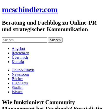
Zum
mc
schindler
.com
Inhalt
springen
Beratung und Fachblog zu Online-PR
und strategischer Kommunikation
Suchen
nach:
Angebot
Referenzen
Über mich
Kontakt
Online-PRaxis
Newsroom
Bücher
Highlights
Studien
Wissen
Wie funktioniert Community
Management bei Facebook? Spezialistin