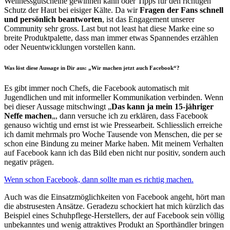
Wellnessgutscheine gewinnen kann oder Tipps für den richtigen
Schutz der Haut bei eisiger Kälte. Da wir
Fragen der Fans schnell
und persönlich beantworten
, ist das Engagement unserer
Community sehr gross. Last but not least hat diese Marke eine so
breite Produktpalette, dass man immer etwas Spannendes erzählen
oder Neuentwicklungen vorstellen kann.
Was löst diese Aussage in Dir aus: „Wir machen jetzt auch Facebook“?
Es gibt immer noch Chefs, die Facebook automatisch mit
Jugendlichen und mit informeller Kommunikation verbinden. Wenn
bei dieser Aussage mitschwingt „
Das kann ja mein 15-jähriger
Neffe machen
„, dann versuche ich zu erklären, dass Facebook
genauso wichtig und ernst ist wie Pressearbeit. Schliesslich erreiche
ich damit mehrmals pro Woche Tausende von Menschen, die per se
schon eine Bindung zu meiner Marke haben. Mit meinem Verhalten
auf Facebook kann ich das Bild eben nicht nur positiv, sondern auch
negativ prägen.
Wenn schon Facebook, dann sollte man es richtig machen.
Auch was die Einsatzmöglichkeiten von Facebook angeht, hört man
die abstrusesten Ansätze. Geradezu schockiert hat mich kürzlich das
Beispiel eines Schuhpflege-Herstellers, der auf Facebook sein völlig
unbekanntes und wenig attraktives Produkt an Sporthändler bringen