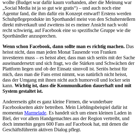
wollte (Budget war dafür kaum vorhanden, aber die Meinung war
„Social Media ist ja so gut wie gratis“) – und auch noch eine
Agentur fand, die ihm dafür ein Konzept entwarf! Erstens werden
Schuhpflegeprodukte im Sporthandel meist von den Schuherstellern
direkt mitverkauft und zweitens ist es meiner Ansicht nach wohl
recht schwierig, auf Facebook eine so spezifische Gruppe wie die
Sporthändler anzusprechen.
Wenn schon Facebook, dann sollte man es richtig machen.
Das
heisst nicht, dass man jeden Monat Tausende von Franken
investieren muss – es heisst aber, dass man sich seriös mit der Sache
auseinandersetzt und sich fragt, wo die Stärken und Schwächen der
Plattform liegen und ob der Einsatz sinnvoll ist. Seriös heisst für
mich, dass man die Fans ernst nimmt, was natürlich nicht heisst,
dass der Umgang mit ihnen nicht auch humorvoll und locker sein
kann.
Wichtig ist, dass die Kommunikation dauerhaft und mit
System gestaltet ist.
Andererseits gibt es ganz kleine Firmen, die wunderbare
Facebookseiten aktiv betreiben. Mein Lieblingsbeispiel dafür ist
momentan
Marmelade
. Es handelt sich um einen kleinen Laden in
Biel, der vor allem Handgemachtes aus der Region vertreibt, und
doch immerhin gegen 600 Fans auf Facebook hat, mit denen die
Geschäftsführerin aktiven Dialog pflegt.