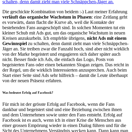
schalten, denn damit zieht man viele Schnäppchen-Jäger an.
Die geschickte Kombination von beidem :-) Laut meiner Erfahrung
verläuft das organische Wachstum in Phasen
: eine Zeitlang geht
es vorwärts, dann flacht die Kurve ab, weil die Kontakte der
bestehenden Fans ausgeschöpft sind. In solchen Momenten tut ein
kleiner Schub mit Ads gut, um das organische Wachstum in neuen
Kreisen anzukurbeln. Ich empfehle übrigens,
nicht Ads mit einem
Gewinnspiel
zu schalten, denn damit zieht man viele Schnäppchen-
Jäger an. Sie treiben zwar die Fanzahl hoch, sind aber nicht wirklich
von der Marke begeistert und engagieren sich daher später auch
nicht. Besser finde ich Ads, die einfach das Logo, Posts von
begeisterten Fans oder einen bekannten Slogan zeigen. Das reicht in
der Regel, um die wirklich Interessierten anzusprechen. Auch beim
Start einer Seite sind Ads sehr hilfreich – damit die Leute überhaupt
von der neuen Präsenz erfahren.
Was bedeutet Erfolg auf Facebook?
Für mich ist der grösste Erfolg auf Facebook, wenn die Fans
dankbar und begeistert sind und eine Beziehung zwischen ihnen
und dem Unternehmen sowie unter den Fans entsteht. Erfolg auf
Facebook ist es auch, wenn ich in einer Krise die Menschen aus
einer grossen Empörung wieder in einen Dialog führen und für die
Sicht des Unternehmens Verständnis wecken kann. Dann kann man