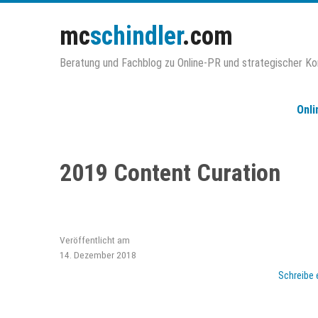
Zum
Inhalt
mc
schindler
.com
springen
Beratung und Fachblog zu Online-PR und strategischer K
Onli
2019 Content Curation
Veröffentlicht am
14. Dezember 2018
Schreibe