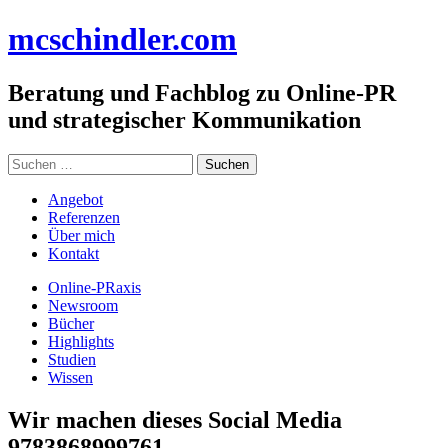
Zum
mc
schindler
.com
Inhalt
springen
Beratung und Fachblog zu Online-PR
und strategischer Kommunikation
Suchen
nach:
Angebot
Referenzen
Über mich
Kontakt
Online-PRaxis
Newsroom
Bücher
Highlights
Studien
Wissen
Wir machen dieses Social Media
9783868999761