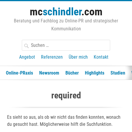
Zum
mc
schindler
.com
Inhalt
springen
Beratung und Fachblog zu Online-PR und strategischer
Kommunikation
Suchen
nach:
Angebot
Referenzen
Über mich
Kontakt
Online-PRaxis
Newsroom
Bücher
Highlights
Studien
required
Es sieht so aus, als ob wir nicht das finden konnten, wonach
du gesucht hast. Möglicherweise hilft die Suchfunktion.