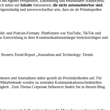
n mit eigener Perspektive, Einordnung und erkennbarer Handschrift,
ich daher auf
Inhalte
fokussieren,
die nicht automatisierbar sind
.
genständig und unverwechselbar sein, dass sie als Primärquellen
tbild- und Podcast-Formate. Plattformen wie YouTube, TikTok und
se Entwicklung in ihrer Kommunikationsstrategie berücksichtigen und
en. Reuters-Trend-Report „Journalism and Technology: Trends
innen und Journalisten daher gezielt als Persönlichkeiten auf. Für
 Mitarbeitende werden zu zentralen Kommunikationsschnittstellen.
igkeit. Zum Thema Corporate Influencer finden Sie in diesem Blog