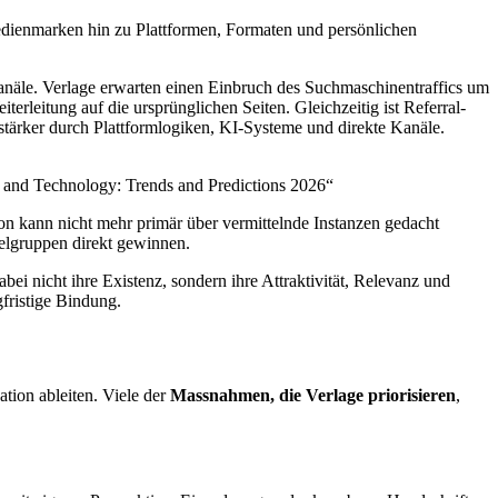
edienmarken hin zu Plattformen, Formaten und persönlichen
anäle. Verlage erwarten einen Einbruch des Suchmaschinentraffics um
erleitung auf die ursprünglichen Seiten. Gleichzeitig ist Referral-
stärker durch Plattformlogiken, KI-Systeme und direkte Kanäle.
m and Technology: Trends and Predictions 2026“
n kann nicht mehr primär über vermittelnde Instanzen gedacht
ielgruppen direkt gewinnen.
ei nicht ihre Existenz, sondern ihre Attraktivität, Relevanz und
fristige Bindung.
tion ableiten. Viele der
Massnahmen, die Verlage priorisieren
,