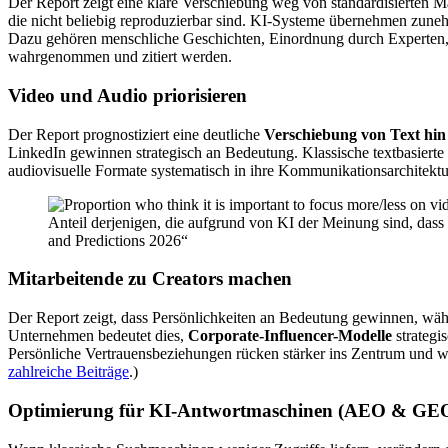
Der Report zeigt eine klare Verschiebung weg von standardisierten M
die nicht beliebig reproduzierbar sind. KI-Systeme übernehmen zune
Dazu gehören menschliche Geschichten, Einordnung durch Experten, K
wahrgenommen und zitiert werden.
Video und Audio priorisieren
Der Report prognostiziert eine deutliche
Verschiebung von Text hin
LinkedIn gewinnen strategisch an Bedeutung. Klassische textbasiert
audiovisuelle Formate systematisch in ihre Kommunikationsarchitektur
Anteil derjenigen, die aufgrund von KI der Meinung sind, dass
and Predictions 2026“
Mitarbeitende zu Creators machen
Der Report zeigt, dass Persönlichkeiten an Bedeutung gewinnen, währen
Unternehmen bedeutet dies,
Corporate-Influencer-Modelle
strategi
Persönliche Vertrauensbeziehungen rücken stärker ins Zentrum und 
zahlreiche Beiträge
.)
Optimierung für KI-Antwortmaschinen (AEO & GE