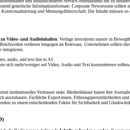
asseninhalten und austauschbarem Service-Journalismus hin zu Inhalte
hmend generische Informationsformate. Corporate Newsrooms sollten s
ontextualisierung und Meinungsführerschaft. Die Inhalte müssen so ei
 zu Video- und Audioinhalten
. Verlage investieren massiv in Beweg
e Reichweiten verlieren hingegen an Relevanz. Unternehmen sollten die
 integrieren.
 sie sich mehr/weniger auf Video, Audio und Text konzentrieren sollt
d institutionelles Vertrauen sinkt. Medienhäuser bauen ihre Journalist
sch auszubauen. Fachliche Expert:innen, Führungspersönlichkeiten und
werden zu einem entscheidenden Faktor für Sichtbarkeit und Glaubwürd
O)