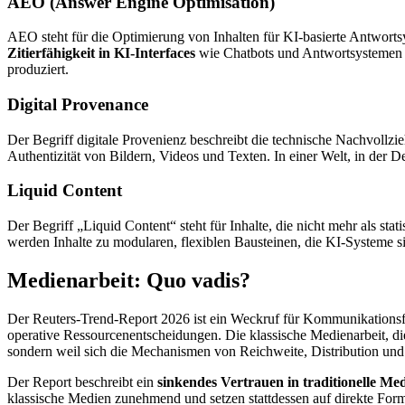
AEO (Answer Engine Optimisation)
AEO steht für die Optimierung von Inhalten für KI-basierte Antworts
Zitierfähigkeit
in KI-Interfaces
wie Chatbots und Antwortsystemen ab
produziert.
Digital Provenance
Der Begriff digitale Provenienz beschreibt die technische Nachvollzi
Authentizität von Bildern, Videos und Texten. In einer Welt, in der 
Liquid Content
Der Begriff „Liquid Content“ steht für Inhalte, die nicht mehr als stat
werden Inhalte zu modularen, flexiblen Bausteinen, die KI-Systeme si
Medienarbeit: Quo vadis?
Der Reuters-Trend-Report 2026 ist ein Weckruf für Kommunikationsf
operative Ressourcenentscheidungen. Die klassische Medienarbeit, die
sondern weil sich die Mechanismen von Reichweite, Distribution und
Der Report beschreibt ein
sinkendes Vertrauen in traditionelle Me
klassische Medien zunehmend und setzen stattdessen auf direkte For