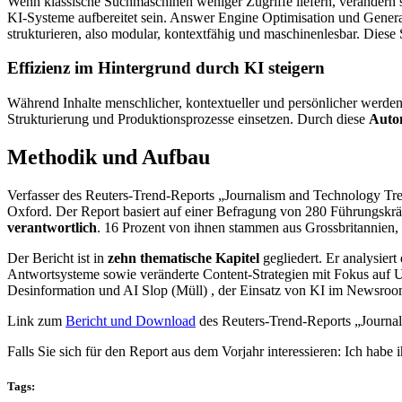
Wenn klassische Suchmaschinen weniger Zugriffe liefern, verändern 
KI-Systeme aufbereitet sein. Answer Engine Optimisation und Generat
strukturieren, also modular, kontextfähig und maschinenlesbar. Diese S
Effizienz im Hintergrund durch KI steigern
Während Inhalte menschlicher, kontextueller und persönlicher werden 
Strukturierung und Produktionsprozesse einsetzen. Durch diese
Auto
Methodik und Aufbau
Verfasser des Reuters-Trend-Reports „Journalism and Technology Tre
Oxford. Der Report basiert auf einer Befragung von 280 Führungskrä
verantwortlich
. 16 Prozent von ihnen stammen aus Grossbritannien
Der Bericht ist in
zehn thematische Kapitel
gegliedert. Er analysier
Antwortsysteme sowie veränderte Content-Strategien mit Fokus auf U
Desinformation und AI Slop (Müll) , der Einsatz von KI im Newsroo
Link zum
Bericht und Download
des Reuters-Trend-Reports „Journal
Falls Sie sich für den Report aus dem Vorjahr interessieren: Ich habe
Tags: