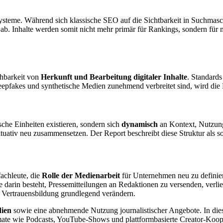
ysteme. Während sich klassische SEO auf die Sichtbarkeit in Suchmasc
. Inhalte werden somit nicht mehr primär für Rankings, sondern für m
ehbarkeit von
Herkunft und Bearbeitung digitaler Inhalte
. Standard
Deepfakes und synthetische Medien zunehmend verbreitet sind, wird die 
ische Einheiten existieren, sondern sich
dynamisch
an Kontext, Nutzung
tuativ neu zusammensetzen. Der Report beschreibt diese Struktur als s
achleute, die
Rolle der Medienarbeit
für Unternehmen neu zu definiere
 darin besteht, Pressemitteilungen an Redaktionen zu versenden, verlie
 Vertrauensbildung grundlegend verändern.
dien
sowie eine abnehmende Nutzung journalistischer Angebote. In die
mate wie Podcasts, YouTube-Shows und plattformbasierte Creator-Koop