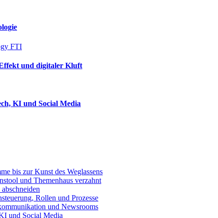
logie
ekt und digitaler Kluft
h, KI und Social Media
e bis zur Kunst des Weglassens
onstool und Themenhaus verzahnt
 abschneiden
teuerung, Rollen und Prozesse
skommunikation und Newsrooms
KI und Social Media