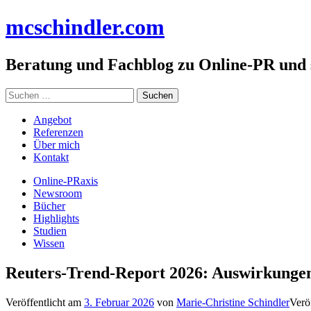
Zum
mc
schindler
.com
Inhalt
springen
Beratung und Fachblog zu Online-PR und
Suchen
nach:
Angebot
Referenzen
Über mich
Kontakt
Online-PRaxis
Newsroom
Bücher
Highlights
Studien
Wissen
Reuters-Trend-Report 2026: Auswirkung
Veröffentlicht am
3. Februar 2026
von
Marie-Christine Schindler
Verö