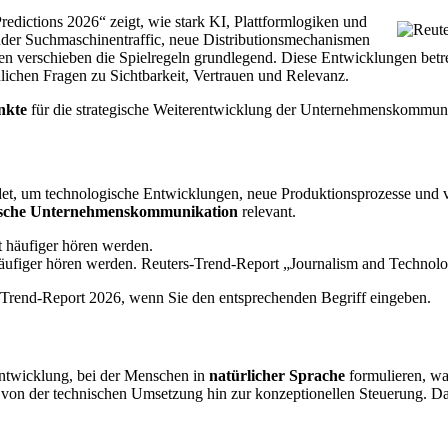
dictions 2026“ zeigt, wie stark KI, Plattformlogiken und
nder Suchmaschinentraffic, neue Distributionsmechanismen
n verschieben die Spielregeln grundlegend. Diese Entwicklungen bet
lichen Fragen zu Sichtbarkeit, Vertrauen und Relevanz.
nkte
für die strategische Weiterentwicklung der Unternehmenskommun
det, um technologische Entwicklungen, neue Produktionsprozesse und 
gische Unternehmenskommunikation
relevant.
äufiger hören werden. Reuters-Trend-Report „Journalism and Technolo
s-Trend-Report 2026, wenn Sie den entsprechenden Begriff eingeben.
ntwicklung, bei der Menschen in
natürlicher Sprache
formulieren, w
h von der technischen Umsetzung hin zur konzeptionellen Steuerung. D