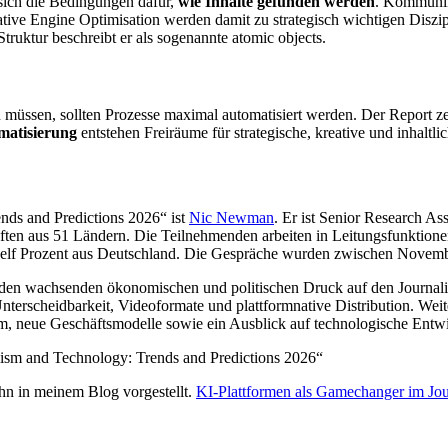
sich die Bedingungen dafür,
wie Inhalte gefunden werden
. Kommunik
ive Engine Optimisation werden damit zu strategisch wichtigen Diszipl
truktur beschreibt er als sogenannte atomic objects.
müssen, sollten Prozesse maximal automatisiert werden. Der Report zei
matisierung
entstehen Freiräume für strategische, kreative und inhalt
nds and Predictions 2026“ ist
Nic Newman
. Er ist Senior Research Ass
ften aus 51 Ländern. Die Teilnehmenden arbeiten in Leitungsfunktione
, elf Prozent aus Deutschland. Die Gespräche wurden zwischen Nove
t den wachsenden ökonomischen und politischen Druck auf den Journal
nterscheidbarkeit, Videoformate und plattformnative Distribution. W
m, neue Geschäftsmodelle sowie ein Ausblick auf technologische Entw
ism and Technology: Trends and Predictions 2026“
 ihn in meinem Blog vorgestellt.
KI-Plattformen als Gamechanger im Jo