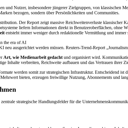
nen und Nutzer, insbesondere jüngerer Zielgruppen, von klassischen M
 Marken bezogen, sondern über Persönlichkeiten und Communities.
tribution. Der Report zeigt massive Reichweitenverluste klassischer K
tsysteme liefern Informationen direkt in Benutzeroberflächen, ohne Weit
eit
entsteht immer weniger durch redaktionelle Vermittlung und immer 
er KI neu ausgerichtet werden müssen. Reuters-Trend-Report „Journalis
er
Art, wie Medienarbeit gedacht
und organisiert wird. Kommunikatio
ige Inhalte verbreiten, Reichweite aufbauen und das Vertrauen ihrer Z
ate werden somit zur strategischen Infrastruktur. Entscheidend ist dab
nd Mehrwert bieten, erzeugen freiwillige Nutzung, Abonnements und lang
ehmen
 zentrale strategische Handlungsfelder für die Unternehmenskommunika