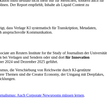
ation muss deshalb nicht mehr nur für Menschen, sondern auch für
inen. Der Report empfiehlt, Inhalte als Liquid Content zu
gt, dass Verlage KI systematisch für Transkription, Metadaten,
lich anspruchsvolle Kommunikation.
ociate am Reuters Institute for the Study of Journalism der Universität
n bei Verlagen und Sendern oder sind dort
für Innovation
mber 2024 und Dezember 2025 geführt.
ismus, die Verschiebung von Reichweite durch KI-gestützte
eitere Themen sind die Creator Economy, der Umgang mit Deepfakes,
icklungen.
urnalismus: Auch Corporate Newsrooms müssen lernen
.