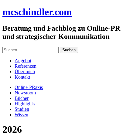
Zum
mc
schindler
.com
Inhalt
springen
Beratung und Fachblog zu Online-PR
und strategischer Kommunikation
Suchen
nach:
Angebot
Referenzen
Über mich
Kontakt
Online-PRaxis
Newsroom
Bücher
Highlights
Studien
Wissen
2026