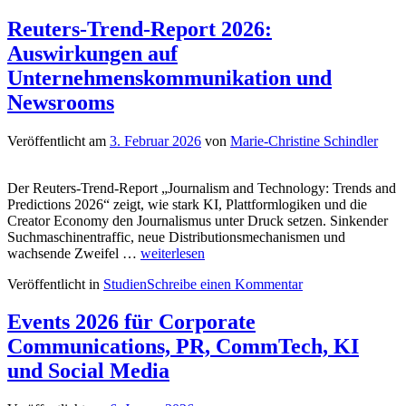
Reuters-Trend-Report 2026:
Auswirkungen auf
Unternehmenskommunikation und
Newsrooms
Veröffentlicht am
3. Februar 2026
von
Marie-Christine Schindler
Der Reuters-Trend-Report „Journalism and Technology: Trends and
Predictions 2026“ zeigt, wie stark KI, Plattformlogiken und die
Creator Economy den Journalismus unter Druck setzen. Sinkender
Suchmaschinentraffic, neue Distributionsmechanismen und
Reuters-
wachsende Zweifel …
weiterlesen
Trend-
Veröffentlicht in
Studien
Schreibe einen Kommentar
Report
2026:
Auswirkungen
Events 2026 für Corporate
auf
Communications, PR, CommTech, KI
Unternehmenskommunikation
und
und Social Media
Newsrooms