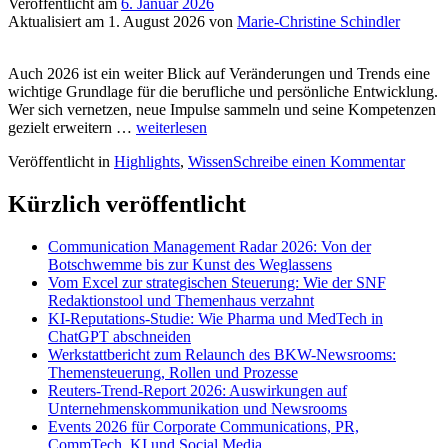
Veröffentlicht am
6. Januar 2026
Aktualisiert am
1. August 2026
von
Marie-Christine Schindler
Auch 2026 ist ein weiter Blick auf Veränderungen und Trends eine
wichtige Grundlage für die berufliche und persönliche Entwicklung.
Wer sich vernetzen, neue Impulse sammeln und seine Kompetenzen
Events
gezielt erweitern …
weiterlesen
2026
Veröffentlicht in
Highlights
,
Wissen
Schreibe einen Kommentar
für
Corporate
Communications,
Kürzlich veröffentlicht
PR,
CommTech,
Communication Management Radar 2026: Von der
KI
Botschwemme bis zur Kunst des Weglassens
und
Vom Excel zur strategischen Steuerung: Wie der SNF
Social
Redaktionstool und Themenhaus verzahnt
Media
KI-Reputations-Studie: Wie Pharma und MedTech in
ChatGPT abschneiden
Werkstattbericht zum Relaunch des BKW-Newsrooms:
Themensteuerung, Rollen und Prozesse
Reuters-Trend-Report 2026: Auswirkungen auf
Unternehmenskommunikation und Newsrooms
Events 2026 für Corporate Communications, PR,
CommTech, KI und Social Media