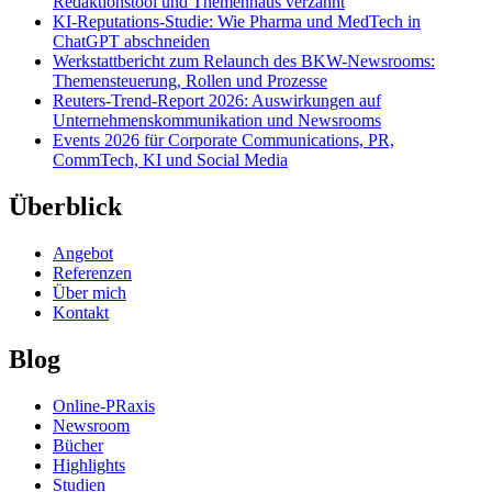
Redaktionstool und Themenhaus verzahnt
KI-Reputations-Studie: Wie Pharma und MedTech in
ChatGPT abschneiden
Werkstattbericht zum Relaunch des BKW-Newsrooms:
Themensteuerung, Rollen und Prozesse
Reuters-Trend-Report 2026: Auswirkungen auf
Unternehmenskommunikation und Newsrooms
Events 2026 für Corporate Communications, PR,
CommTech, KI und Social Media
Überblick
Angebot
Referenzen
Über mich
Kontakt
Blog
Online-PRaxis
Newsroom
Bücher
Highlights
Studien