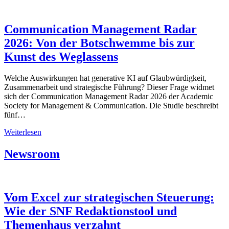
Communication Management Radar
2026: Von der Botschwemme bis zur
Kunst des Weglassens
Welche Auswirkungen hat generative KI auf Glaubwürdigkeit,
Zusammenarbeit und strategische Führung? Dieser Frage widmet
sich der Communication Management Radar 2026 der Academic
Society for Management & Communication. Die Studie beschreibt
fünf…
Communication
Weiterlesen
Management
Radar
Newsroom
2026:
Von
der
Botschwemme
Vom Excel zur strategischen Steuerung:
bis
zur
Wie der SNF Redaktionstool und
Kunst
Themenhaus verzahnt
des