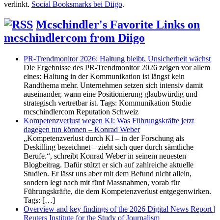
verlinkt.
Social Booksmarks bei Diigo
.
Mcschindler's Favorite Links on
mcschindlercom from Diigo
PR-Trendmonitor 2026: Haltung bleibt, Unsicherheit wächst
Die Ergebnisse des PR-Trendmonitor 2026 zeigen vor allem
eines: Haltung in der Kommunikation ist längst kein
Randthema mehr. Unternehmen setzen sich intensiv damit
auseinander, wann eine Positionierung glaubwürdig und
strategisch vertretbar ist. Tags: Kommunikation Studie
mcschindlercom Reputation Schweiz
Kompetenzverlust wegen KI: Was Führungskräfte jetzt
dagegen tun können – Konrad Weber
„Kompetenzverlust durch KI – in der Forschung als
Deskilling bezeichnet – zieht sich quer durch sämtliche
Berufe.“, schreibt Konrad Weber in seinem neuesten
Blogbeitrag. Dafür stützt er sich auf zahlreiche aktuelle
Studien. Er lässt uns aber mit dem Befund nicht allein,
sondern legt nach mit fünf Massnahmen, vorab für
Führungskräfte, die dem Kompetenzverlust entgegenwirken.
Tags: […]
Overview and key findings of the 2026 Digital News Report |
Reuters Institute for the Study of Journalism