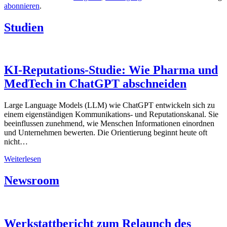
abonnieren
.
Studien
KI-Reputations-Studie: Wie Pharma und
MedTech in ChatGPT abschneiden
Large Language Models (LLM) wie ChatGPT entwickeln sich zu
einem eigenständigen Kommunikations- und Reputationskanal. Sie
beeinflussen zunehmend, wie Menschen Informationen einordnen
und Unternehmen bewerten. Die Orientierung beginnt heute oft
nicht…
KI-
Weiterlesen
Reputations-
Studie:
Newsroom
Wie
Pharma
und
MedTech
Werkstattbericht zum Relaunch des
in