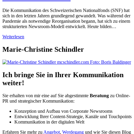
Weglassens
Die Kommunikation des Schweizerischen Nationalfonds (SNF) hat
sich in den letzten Jahren grundlegend gewandelt. Was während der
Pandemie als notwendige Reorganisation begann, hat sich zu einem
strukturierten Newsroom-Modell entwickelt. Heute bilden…
Vom
Weiterlesen
Excel
zur
Marie-Christine Schindler
strategischen
Steuerung:
Wie
der
Ich bringe Sie in Ihrer Kommunikation
SNF
Redaktionstool
weiter!
und
Themenhaus
Sie erhalten von mir eine auf Sie abgestimmte
Beratung
zu Online-
verzahnt
PR und strategischer Kommunikation:
Konzeption und Aufbau von Corporate Newsrooms
Entwicklung Ihrer Content-Strategie, Kanäle und Touchpoints
Kommunikation in der digitalen Welt
Erfahren Sie mehr zu
Angebot
,
Werdegang
und wie Sie diesen Blog