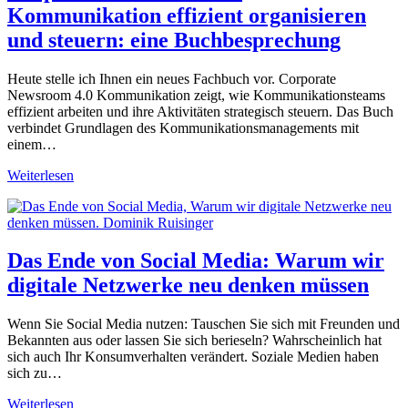
Kommunikation effizient organisieren
und steuern: eine Buchbesprechung
Heute stelle ich Ihnen ein neues Fachbuch vor. Corporate
Newsroom 4.0 Kommunikation zeigt, wie Kommunikationsteams
effizient arbeiten und ihre Aktivitäten strategisch steuern. Das Buch
verbindet Grundlagen des Kommunikationsmanagements mit
einem…
Corporate
Weiterlesen
Newsroom
4.0
Kommunikation
effizient
organisieren
Das Ende von Social Media: Warum wir
und
digitale Netzwerke neu denken müssen
steuern:
eine
Buchbesprechung
Wenn Sie Social Media nutzen: Tauschen Sie sich mit Freunden und
Bekannten aus oder lassen Sie sich berieseln? Wahrscheinlich hat
sich auch Ihr Konsumverhalten verändert. Soziale Medien haben
sich zu…
Das
Weiterlesen