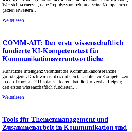
Wer sich vernetzen, neue Impulse sammeln und seine Kompetenzen
gezielt erweitern…
Events
Weiterlesen
2026
für
Corporate
Communications,
COMM-AIT: Der erste wissenschaftlich
PR,
fundierte KI-Kompetenztest für
CommTech,
KI
Kommunikationsverantwortliche
und
Social
Künstliche Intelligenz verändert die Kommunikationsbranche
Media
grundlegend. Doch wie sieht es mit den tatsächlichen Kompetenzen
in den Teams aus? Um das zu klären, hat die Universität Leipzig
den ersten wissenschaftlich fundierten…
COMM-
Weiterlesen
AIT:
Der
erste
wissenschaftlich
Tools für Themenmanagement und
fundierte
Zusammenarbeit in Kommunikation und
KI-