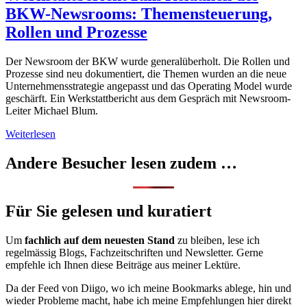
ChatGPT
BKW-Newsrooms: Themensteuerung,
abschneiden
Rollen und Prozesse
Der Newsroom der BKW wurde generalüberholt. Die Rollen und
Prozesse sind neu dokumentiert, die Themen wurden an die neue
Unternehmensstrategie angepasst und das Operating Model wurde
geschärft. Ein Werkstattbericht aus dem Gespräch mit Newsroom-
Leiter Michael Blum.
Werkstattbericht
Weiterlesen
zum
Relaunch
Andere Besucher lesen zudem …
des
BKW-
Newsrooms:
Themensteuerung,
Für Sie gelesen und kuratiert
Rollen
und
Um
fachlich auf dem neuesten Stand
zu bleiben, lese ich
Prozesse
regelmässig Blogs, Fachzeitschriften und Newsletter. Gerne
empfehle ich Ihnen diese Beiträge aus meiner Lektüre.
Da der Feed von Diigo, wo ich meine Bookmarks ablege, hin und
wieder Probleme macht, habe ich meine Empfehlungen hier direkt