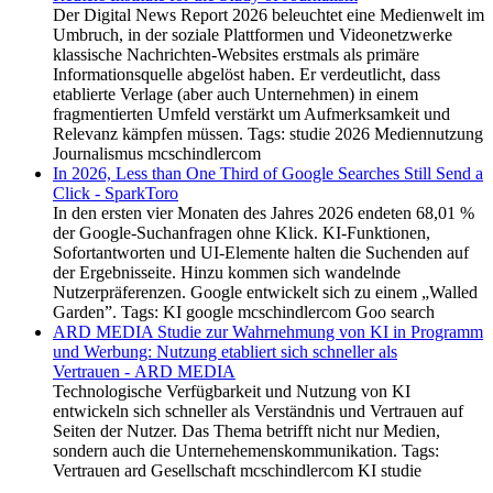
Der Digital News Report 2026 beleuchtet eine Medienwelt im
Umbruch, in der soziale Plattformen und Videonetzwerke
klassische Nachrichten-Websites erstmals als primäre
Informationsquelle abgelöst haben. Er verdeutlicht, dass
etablierte Verlage (aber auch Unternehmen) in einem
fragmentierten Umfeld verstärkt um Aufmerksamkeit und
Relevanz kämpfen müssen. Tags: studie 2026 Mediennutzung
Journalismus mcschindlercom
In 2026, Less than One Third of Google Searches Still Send a
Click - SparkToro
In den ersten vier Monaten des Jahres 2026 endeten 68,01 %
der Google-Suchanfragen ohne Klick. KI-Funktionen,
Sofortantworten und UI-Elemente halten die Suchenden auf
der Ergebnisseite. Hinzu kommen sich wandelnde
Nutzerpräferenzen. Google entwickelt sich zu einem „Walled
Garden”. Tags: KI google mcschindlercom Goo search
ARD MEDIA Studie zur Wahrnehmung von KI in Programm
und Werbung: Nutzung etabliert sich schneller als
Vertrauen - ARD MEDIA
Technologische Verfügbarkeit und Nutzung von KI
entwickeln sich schneller als Verständnis und Vertrauen auf
Seiten der Nutzer. Das Thema betrifft nicht nur Medien,
sondern auch die Unternehemenskommunikation. Tags:
Vertrauen ard Gesellschaft mcschindlercom KI studie