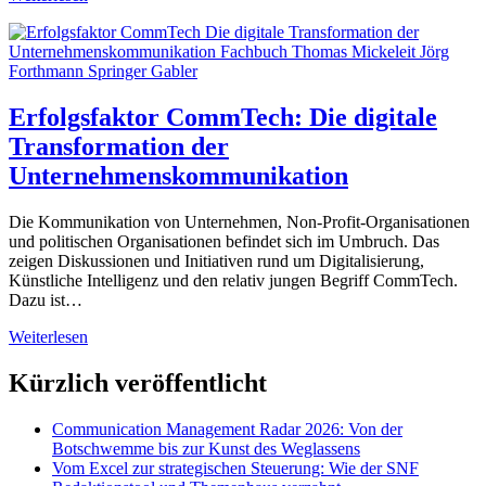
Ende
von
Social
Media:
Warum
wir
Erfolgsfaktor CommTech: Die digitale
digitale
Transformation der
Netzwerke
neu
Unternehmenskommunikation
denken
müssen
Die Kommunikation von Unternehmen, Non-Profit-Organisationen
und politischen Organisationen befindet sich im Umbruch. Das
zeigen Diskussionen und Initiativen rund um Digitalisierung,
Künstliche Intelligenz und den relativ jungen Begriff CommTech.
Dazu ist…
Erfolgsfaktor
Weiterlesen
CommTech:
Die
Kürzlich veröffentlicht
digitale
Transformation
Communication Management Radar 2026: Von der
der
Botschwemme bis zur Kunst des Weglassens
Unternehmenskommunikation
Vom Excel zur strategischen Steuerung: Wie der SNF