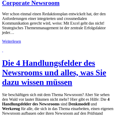
Kompetenztest
Corporate Newsroom
für
Kommunikationsverantwortliche
Wer schon einmal einen Redaktionsplan entwickelt hat, der den
Anforderungen einer integrierten und crossmedialen
Kommunikation gerecht wird, weiss: Mit Excel geht das nicht!
Strategisches Themenmanagement ist der zentrale Erfolgsfaktor
jeder…
Tools
Weiterlesen
für
Themenmanagement
und
Zusammenarbeit
Die 4 Handlungsfelder des
in
Kommunikation
Newsrooms und alles, was Sie
und
Corporate
dazu wissen müssen
Newsroom
Sie beschäftigen sich mit dem Thema Newsroom? Aber Sie sehen
den Wald vor lauter Bäumen nicht mehr? Hier gibt es Hilfe: Die
4
Handlungsfelder des Newsrooms
sind
Denkmodell
und
Werkzeug
für alle, die sich in das Thema einarbeiten, einen eigenen
Newsroom aufbauen oder ihren Newsroom auf den Prüfstand