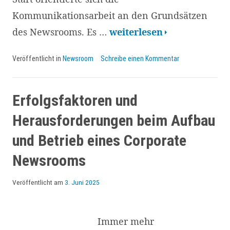
Kommunikationsarbeit an den Grundsätzen
Quartalsplanung
des Newsrooms. Es …
weiterlesen
im
Veröffentlicht in
Newsroom
Schreibe einen Kommentar
Suva-
Newsroom:
Der
Erfolgsfaktoren und
Schlüssel
Herausforderungen beim Aufbau
zu
und Betrieb eines Corporate
Planungssicherheit
Newsrooms
und
fokussiertem
Veröffentlicht am
3. Juni 2025
Mitteleinsatz
Immer mehr