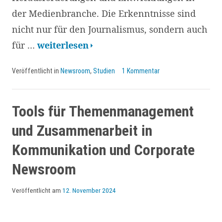
der Medienbranche. Die Erkenntnisse sind
nicht nur für den Journalismus, sondern auch
KI-
für …
weiterlesen
Plattformen
Veröffentlicht in
Newsroom
,
Studien
1 Kommentar
als
Gamechanger
im
Tools für Themenmanagement
Journalismus:
und Zusammenarbeit in
auch
Kommunikation und Corporate
Corporate
Newsroom
Newsrooms
müssen
Veröffentlicht am
12. November 2024
lernen