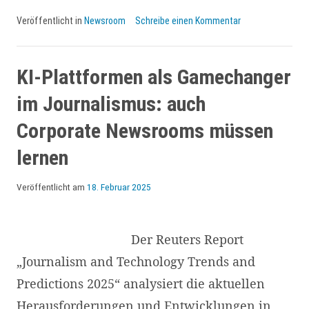
der
Veröffentlicht in
Newsroom
Schreibe einen Kommentar
Pilotphase
erfolgreich
etabliert:
KI-Plattformen als Gamechanger
Erfahrungen
im Journalismus: auch
aus
Corporate Newsrooms müssen
dem
lernen
BEKB-
Newsroom
Veröffentlicht am
18. Februar 2025
Der Reuters Report
„Journalism and Technology Trends and
Predictions 2025“ analysiert die aktuellen
Herausforderungen und Entwicklungen in