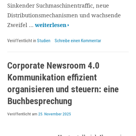
Sinkender Suchmaschinentraffic, neue
Distributionsmechanismen und wachsende
Reuters-
Zweifel …
weiterlesen
Trend-
Veröffentlicht in
Studien
Schreibe einen Kommentar
Report
2026:
Auswirkungen
Corporate Newsroom 4.0
auf
Kommunikation effizient
Unternehmenskommunikation
organisieren und steuern: eine
und
Buchbesprechung
Newsrooms
Veröffentlicht am
25. November 2025