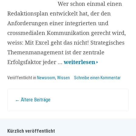
Wer schon einmal einen
Redaktionsplan entwickelt hat, der den
Anforderungen einer integrierten und
crossmedialen Kommunikation gerecht wird,
weiss: Mit Excel geht das nicht! Strategisches
Themenmanagement ist der zentrale
Tools
Erfolgsfaktor jeder …
weiterlesen
für
Veröffentlicht in
Newsroom
,
Wissen
Schreibe einen Kommentar
Themenmanagement
und
Beitrags-
←
Ältere Beiträge
Zusammenarbeit
in
Navigation
Kommunikation
und
Kürzlich veröffentlicht