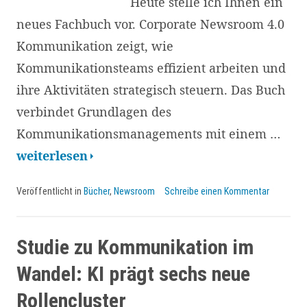
Heute stelle ich Ihnen ein
neues Fachbuch vor. Corporate Newsroom 4.0
Kommunikation zeigt, wie
Kommunikationsteams effizient arbeiten und
ihre Aktivitäten strategisch steuern. Das Buch
verbindet Grundlagen des
Kommunikationsmanagements mit einem …
Corporate
weiterlesen
Newsroom
Veröffentlicht in
Bücher
,
Newsroom
Schreibe einen Kommentar
4.0
Kommunikation
effizient
Studie zu Kommunikation im
organisieren
Wandel: KI prägt sechs neue
und
Rollencluster