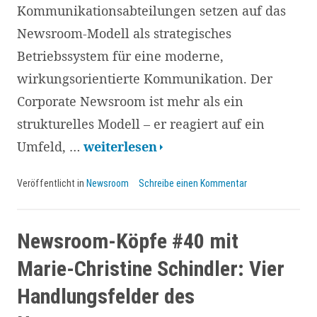
Kommunikationsabteilungen setzen auf das
Newsroom-Modell als strategisches
Betriebssystem für eine moderne,
wirkungsorientierte Kommunikation. Der
Corporate Newsroom ist mehr als ein
strukturelles Modell – er reagiert auf ein
Erfolgsfaktoren
Umfeld, …
weiterlesen
und
Veröffentlicht in
Newsroom
Schreibe einen Kommentar
Herausforderungen
beim
Aufbau
Newsroom-Köpfe #40 mit
und
Marie-Christine Schindler: Vier
Betrieb
Handlungsfelder des
eines