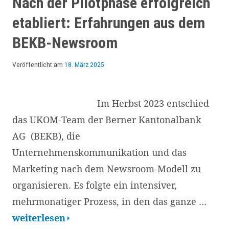
Nach der Pilotphase erfolgreich
Christine
etabliert: Erfahrungen aus dem
Schindler:
BEKB-Newsroom
Vier
Handlungsfelder
Veröffentlicht am
18. März 2025
des
Newsrooms
Im Herbst 2023 entschied
das UKOM-Team der Berner Kantonalbank
AG (BEKB), die
Unternehmenskommunikation und das
Marketing nach dem Newsroom-Modell zu
organisieren. Es folgte ein intensiver,
mehrmonatiger Prozess, in den das ganze …
Nach
weiterlesen