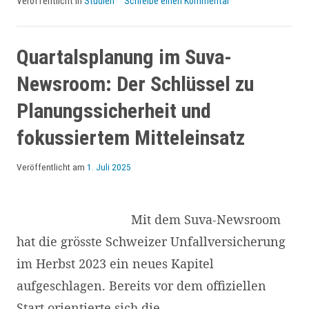
Veröffentlicht in
Studien
Schreibe einen Kommentar
Kommunikation
im
Wandel:
Quartalsplanung im Suva-
KI
Newsroom: Der Schlüssel zu
prägt
Planungssicherheit und
sechs
fokussiertem Mitteleinsatz
neue
Rollencluster
Veröffentlicht am
1. Juli 2025
Mit dem Suva-Newsroom
hat die grösste Schweizer Unfallversicherung
im Herbst 2023 ein neues Kapitel
aufgeschlagen. Bereits vor dem offiziellen
Start orientierte sich die