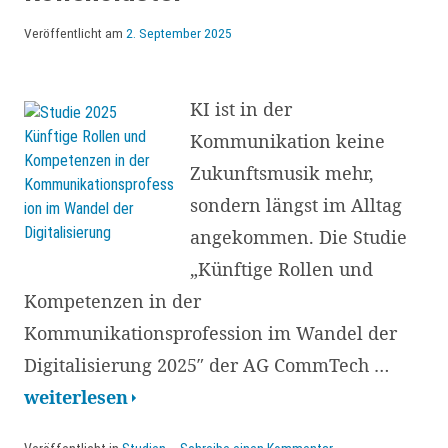
steuern:
eine
Veröffentlicht am
2. September 2025
Buchbesprechung
KI ist in der
Kommunikation keine
Zukunftsmusik mehr,
sondern längst im Alltag
angekommen. Die Studie
„Künftige Rollen und
Kompetenzen in der
Kommunikationsprofession im Wandel der
Digitalisierung 2025″ der AG CommTech …
Studie
weiterlesen
zu