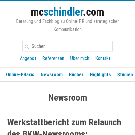
Zum
mc
schindler
.com
Inhalt
springen
Beratung und Fachblog zu Online-PR und strategischer
Kommunikation
Suchen
nach:
Angebot
Referenzen
Über mich
Kontakt
Online-PRaxis
Newsroom
Bücher
Highlights
Studien
Newsroom
Werkstattbericht zum Relaunch
des BKW-Newsrooms: