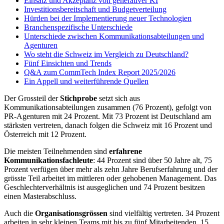
Einsatz und Akzeptanz von generativer KI
Investitionsbereitschaft und Budgetverteilung
Hürden bei der Implementierung neuer Technologien
Branchenspezifische Unterschiede
Unterschiede zwischen Kommunikationsabteilungen und
Agenturen
Wo steht die Schweiz im Vergleich zu Deutschland?
Fünf Einsichten und Trends
Q&A zum CommTech Index Report 2025/2026
Ein Appell und weiterführende Quellen
Der Grossteil der
Stichprobe
setzt sich aus
Kommunikationsabteilungen zusammen (76 Prozent), gefolgt von
PR-Agenturen mit 24 Prozent. Mit 73 Prozent ist Deutschland am
stärksten vertreten, danach folgen die Schweiz mit 16 Prozent und
Österreich mit 12 Prozent.
Die meisten Teilnehmenden sind
erfahrene
Kommunikationsfachleute
: 44 Prozent sind über 50 Jahre alt, 75
Prozent verfügen über mehr als zehn Jahre Berufserfahrung und der
grösste Teil arbeitet im mittleren oder gehobenen Management. Das
Geschlechterverhältnis ist ausgeglichen und 74 Prozent besitzen
einen Masterabschluss.
Auch die
Organisationsgrössen
sind vielfältig vertreten. 34 Prozent
arbeiten in sehr kleinen Teams mit bis zu fünf Mitarbeitenden, 15