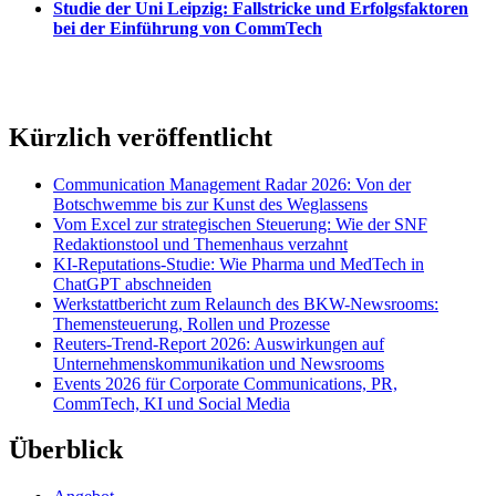
Studie der Uni Leipzig: Fallstricke und Erfolgsfaktoren
bei der Einführung von CommTech
Kürzlich veröffentlicht
Communication Management Radar 2026: Von der
Botschwemme bis zur Kunst des Weglassens
Vom Excel zur strategischen Steuerung: Wie der SNF
Redaktionstool und Themenhaus verzahnt
KI-Reputations-Studie: Wie Pharma und MedTech in
ChatGPT abschneiden
Werkstattbericht zum Relaunch des BKW-Newsrooms:
Themensteuerung, Rollen und Prozesse
Reuters-Trend-Report 2026: Auswirkungen auf
Unternehmenskommunikation und Newsrooms
Events 2026 für Corporate Communications, PR,
CommTech, KI und Social Media
Überblick