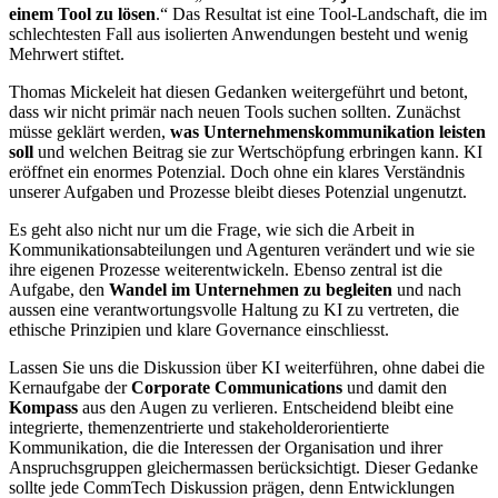
einem Tool zu lösen
.“ Das Resultat ist eine Tool-Landschaft, die im
schlechtesten Fall aus isolierten Anwendungen besteht und wenig
Mehrwert stiftet.
Thomas Mickeleit hat diesen Gedanken weitergeführt und betont,
dass wir nicht primär nach neuen Tools suchen sollten. Zunächst
müsse geklärt werden,
was Unternehmenskommunikation leisten
soll
und welchen Beitrag sie zur Wertschöpfung erbringen kann. KI
eröffnet ein enormes Potenzial. Doch ohne ein klares Verständnis
unserer Aufgaben und Prozesse bleibt dieses Potenzial ungenutzt.
Es geht also nicht nur um die Frage, wie sich die Arbeit in
Kommunikationsabteilungen und Agenturen verändert und wie sie
ihre eigenen Prozesse weiterentwickeln. Ebenso zentral ist die
Aufgabe, den
Wandel im Unternehmen zu begleiten
und nach
aussen eine verantwortungsvolle Haltung zu KI zu vertreten, die
ethische Prinzipien und klare Governance einschliesst.
Lassen Sie uns die Diskussion über KI weiterführen, ohne dabei die
Kernaufgabe der
Corporate Communications
und damit den
Kompass
aus den Augen zu verlieren. Entscheidend bleibt eine
integrierte, themenzentrierte und stakeholderorientierte
Kommunikation, die die Interessen der Organisation und ihrer
Anspruchsgruppen gleichermassen berücksichtigt. Dieser Gedanke
sollte jede CommTech Diskussion prägen, denn Entwicklungen