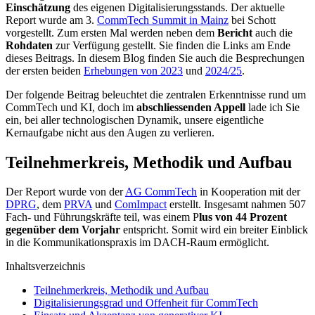
Einschätzung
des eigenen Digitalisierungsstands. Der aktuelle
Report wurde am 3.
CommTech Summit in Mainz
bei Schott
vorgestellt. Zum ersten Mal werden neben dem
Bericht
auch die
Rohdaten
zur Verfügung gestellt. Sie finden die Links am Ende
dieses Beitrags. In diesem Blog finden Sie auch die Besprechungen
der ersten beiden
Erhebungen von 2023
und
2024/25
.
Der folgende Beitrag beleuchtet die zentralen Erkenntnisse rund um
CommTech und KI, doch im
abschliessenden Appell
lade ich Sie
ein, bei aller technologischen Dynamik, unsere eigentliche
Kernaufgabe nicht aus den Augen zu verlieren.
Teilnehmerkreis, Methodik und Aufbau
Der Report wurde von der
AG CommTech
in Kooperation mit der
DPRG
, dem
PRVA
und
ComImpact
erstellt. Insgesamt nahmen 507
Fach- und Führungskräfte teil, was einem P
lus von 44 Prozent
gegenüber dem Vorjahr
entspricht. Somit wird ein breiter Einblick
in die Kommunikationspraxis im DACH-Raum ermöglicht.
Inhaltsverzeichnis
Teilnehmerkreis, Methodik und Aufbau
Digitalisierungsgrad und Offenheit für CommTech