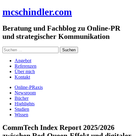
Zum
mc
schindler
.com
Inhalt
springen
Beratung und Fachblog zu Online-PR
und strategischer Kommunikation
Suchen
nach:
Angebot
Referenzen
Über mich
Kontakt
Online-PRaxis
Newsroom
Bücher
Highlights
Studien
Wissen
CommTech Index Report 2025/2026
zwischen Red-Queen-Effekt und digitaler