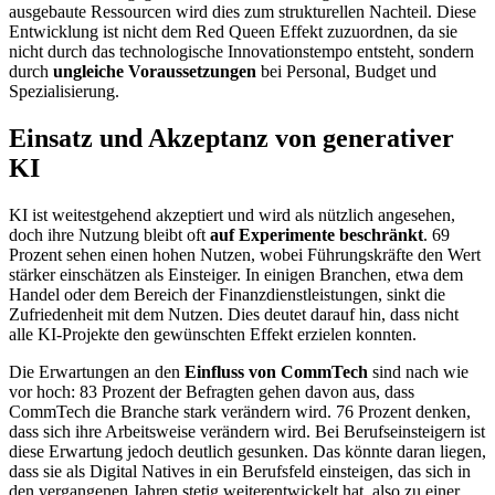
ausgebaute Ressourcen wird dies zum strukturellen Nachteil. Diese
Entwicklung ist nicht dem Red Queen Effekt zuzuordnen, da sie
nicht durch das technologische Innovationstempo entsteht, sondern
durch
ungleiche Voraussetzungen
bei Personal, Budget und
Spezialisierung.
Einsatz und Akzeptanz von generativer
KI
KI ist weitestgehend akzeptiert und wird als nützlich angesehen,
doch ihre Nutzung bleibt oft
auf Experimente beschränkt
. 69
Prozent sehen einen hohen Nutzen, wobei Führungskräfte den Wert
stärker einschätzen als Einsteiger. In einigen Branchen, etwa dem
Handel oder dem Bereich der Finanzdienstleistungen, sinkt die
Zufriedenheit mit dem Nutzen. Dies deutet darauf hin, dass nicht
alle KI-Projekte den gewünschten Effekt erzielen konnten.
Die Erwartungen an den
Einfluss von CommTech
sind nach wie
vor hoch: 83 Prozent der Befragten gehen davon aus, dass
CommTech die Branche stark verändern wird. 76 Prozent denken,
dass sich ihre Arbeitsweise verändern wird. Bei Berufseinsteigern ist
diese Erwartung jedoch deutlich gesunken. Das könnte daran liegen,
dass sie als Digital Natives in ein Berufsfeld einsteigen, das sich in
den vergangenen Jahren stetig weiterentwickelt hat, also zu einer