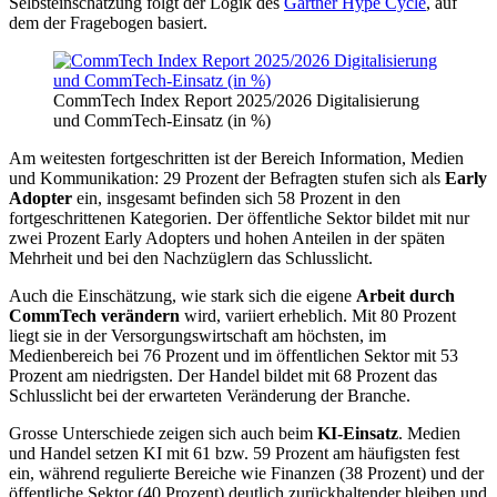
Selbsteinschätzung folgt der Logik des
Gartner Hype Cycle
, auf
dem der Fragebogen basiert.
CommTech Index Report 2025/2026 Digitalisierung
und CommTech-Einsatz (in %)
Am weitesten fortgeschritten ist der Bereich Information, Medien
und Kommunikation: 29 Prozent der Befragten stufen sich als
Early
Adopter
ein, insgesamt befinden sich 58 Prozent in den
fortgeschrittenen Kategorien. Der öffentliche Sektor bildet mit nur
zwei Prozent Early Adopters und hohen Anteilen in der späten
Mehrheit und bei den Nachzüglern das Schlusslicht.
Auch die Einschätzung, wie stark sich die eigene
Arbeit durch
CommTech verändern
wird, variiert erheblich. Mit 80 Prozent
liegt sie in der Versorgungswirtschaft am höchsten, im
Medienbereich bei 76 Prozent und im öffentlichen Sektor mit 53
Prozent am niedrigsten. Der Handel bildet mit 68 Prozent das
Schlusslicht bei der erwarteten Veränderung der Branche.
Grosse Unterschiede zeigen sich auch beim
KI-Einsatz
. Medien
und Handel setzen KI mit 61 bzw. 59 Prozent am häufigsten fest
ein, während regulierte Bereiche wie Finanzen (38 Prozent) und der
öffentliche Sektor (40 Prozent) deutlich zurückhaltender bleiben und