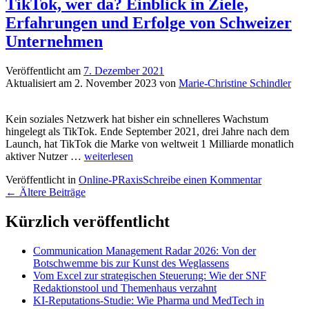
Zeit,
TikTok, wer da? Einblick in Ziele,
verändertes
Erfahrungen und Erfolge von Schweizer
Suchverhalten,
boomende
Unternehmen
digitale
Werbung
Veröffentlicht am
7. Dezember 2021
Aktualisiert am
2. November 2023
von
Marie-Christine Schindler
Kein soziales Netzwerk hat bisher ein schnelleres Wachstum
hingelegt als TikTok. Ende September 2021, drei Jahre nach dem
Launch, hat TikTok die Marke von weltweit 1 Milliarde monatlich
TikTok,
aktiver Nutzer …
weiterlesen
wer
Veröffentlicht in
Online-PRaxis
Schreibe einen Kommentar
da?
Beitrags-
←
Ältere Beiträge
Einblick
in
Navigation
Ziele,
Kürzlich veröffentlicht
Erfahrungen
und
Communication Management Radar 2026: Von der
Erfolge
Botschwemme bis zur Kunst des Weglassens
von
Vom Excel zur strategischen Steuerung: Wie der SNF
Schweizer
Redaktionstool und Themenhaus verzahnt
Unternehmen
KI-Reputations-Studie: Wie Pharma und MedTech in