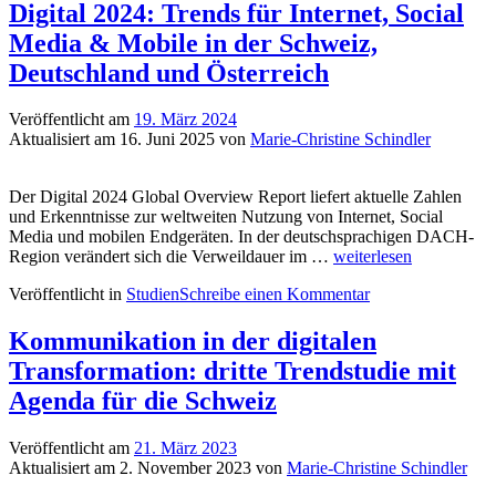
Transformation:
Digital 2024: Trends für Internet, Social
Trendstudie
Media & Mobile in der Schweiz,
2024
mit
Deutschland und Österreich
Agenda
zur
Veröffentlicht am
19. März 2024
KI
Aktualisiert am
16. Juni 2025
von
Marie-Christine Schindler
für
die
Schweiz
Der Digital 2024 Global Overview Report liefert aktuelle Zahlen
und Erkenntnisse zur weltweiten Nutzung von Internet, Social
Media und mobilen Endgeräten. In der deutschsprachigen DACH-
Digital
Region verändert sich die Verweildauer im …
weiterlesen
2024:
Veröffentlicht in
Studien
Schreibe einen Kommentar
Trends
für
Internet,
Kommunikation in der digitalen
Social
Transformation: dritte Trendstudie mit
Media
&
Agenda für die Schweiz
Mobile
in
Veröffentlicht am
21. März 2023
der
Aktualisiert am
2. November 2023
von
Marie-Christine Schindler
Schweiz,
Deutschland