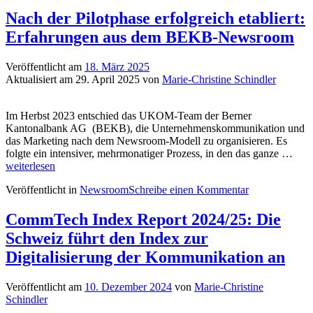
beschleunigt
den
Nach der Pilotphase erfolgreich etabliert:
Wandel,
Erfahrungen aus dem BEKB-Newsroom
Mobile
bleibt
tonangebend,
Veröffentlicht am
18. März 2025
Schweiz
Aktualisiert am
29. April 2025
von
Marie-Christine Schindler
gut
auf
Kurs
Im Herbst 2023 entschied das UKOM-Team der Berner
Kantonalbank AG (BEKB), die Unternehmenskommunikation und
das Marketing nach dem Newsroom-Modell zu organisieren. Es
Nac
folgte ein intensiver, mehrmonatiger Prozess, in den das ganze …
der
weiterlesen
Pilo
Veröffentlicht in
Newsroom
Schreibe einen Kommentar
erfo
etabl
Erfa
CommTech Index Report 2024/25: Die
aus
Schweiz führt den Index zur
dem
BEK
Digitalisierung der Kommunikation an
New
Veröffentlicht am
10. Dezember 2024
von
Marie-Christine
Schindler