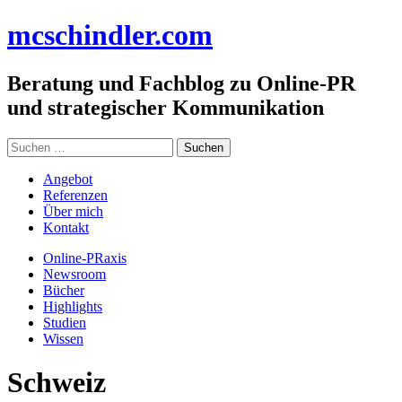
Zum
mc
schindler
.com
Inhalt
springen
Beratung und Fachblog zu Online-PR
und strategischer Kommunikation
Suchen
nach:
Angebot
Referenzen
Über mich
Kontakt
Online-PRaxis
Newsroom
Bücher
Highlights
Studien
Wissen
Schweiz