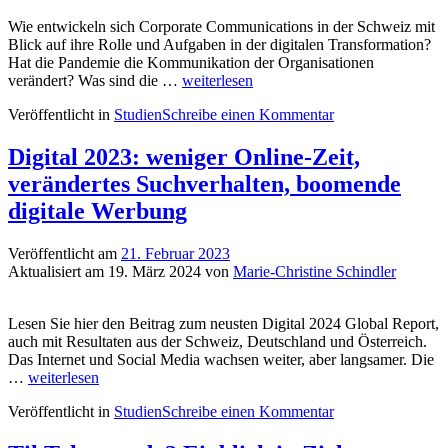
und
Wie entwickeln sich Corporate Communications in der Schweiz mit
Österreich
Blick auf ihre Rolle und Aufgaben in der digitalen Transformation?
Hat die Pandemie die Kommunikation der Organisationen
Kommunikation
verändert? Was sind die …
weiterlesen
in
Veröffentlicht in
Studien
Schreibe einen Kommentar
der
digitalen
Transformation:
Digital 2023: weniger Online-Zeit,
dritte
verändertes Suchverhalten, boomende
Trendstudie
mit
digitale Werbung
Agenda
für
Veröffentlicht am
21. Februar 2023
die
Aktualisiert am
19. März 2024
von
Marie-Christine Schindler
Schweiz
Lesen Sie hier den Beitrag zum neusten Digital 2024 Global Report,
auch mit Resultaten aus der Schweiz, Deutschland und Österreich.
Das Internet und Social Media wachsen weiter, aber langsamer. Die
Digital
…
weiterlesen
2023:
Veröffentlicht in
Studien
Schreibe einen Kommentar
weniger
Online-