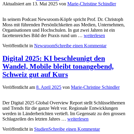
Aktualisiert am
13. Mai 2025
von
Marie-Christine Schindler
In seinem Podcast Newsroom-Köpfe spricht Prof. Dr. Christoph
Moss mit führenden Persönlichkeiten aus Medien, Unternehmen,
Organisationen und Hochschulen. In gut zwei Jahren ist ein
Newsroom-
facettenreiches Bild der Praxis rund um …
weiterlesen
Köpfe
Veröffentlicht in
Newsroom
Schreibe einen Kommentar
#40
mit
Marie-
Digital 2025: KI beschleunigt den
Christine
Wandel, Mobile bleibt tonangebend,
Schindler:
Vier
Schweiz gut auf Kurs
Handlungsfelder
des
Veröffentlicht am
8. April 2025
von
Marie-Christine Schindler
Newsrooms
Der Digital 2025 Global Overview Report stellt Schlüsselthemen
und Trends für die ganze Welt vor. Regionale Entwicklungen
werden in Länderberichten vertieft. Im Gegensatz zu den grossen
Digital
Schlagzeilen des letzten Jahres …
weiterlesen
2025:
Veröffentlicht in
Studien
Schreibe einen Kommentar
KI