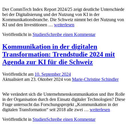
Der CommTech Index Report 2024/25 zeigt deutliche Unterschiede
bei der Digitalisierung und der Nutzung von KI in der
Kommunikationsbranche. Die Schweiz nimmt bei der Nutzung von
CommTech
KI und den Investitionen …
weiterlesen
Index
Veröffentlicht in
Studien
Schreibe einen Kommentar
Report
2024/25:
Die
Kommunikation in der digitalen
Schweiz
Transformation: Trendstudie 2024 mit
führt
den
Agenda zur KI für die Schweiz
Index
zur
Veröffentlicht am
10. September 2024
Digitalisierung
Aktualisiert am
23. Oktober 2024
von
Marie-Christine Schindler
der
Kommunikation
an
Wie verändert sich die Unternehmenskommunikation und ihre Rolle
in der Organisation durch den Einsatz digitaler Technologien? Diese
Frage untersucht das Forschungsprojekt „Kommunikation in der
Kommunikation
digitalen Transformation“ seit 2018 alle zwei …
weiterlesen
in
Veröffentlicht in
Studien
Schreibe einen Kommentar
der
digitalen