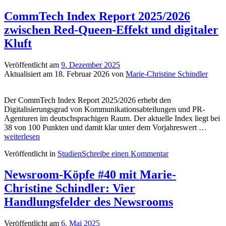
CommTech Index Report 2025/2026
zwischen Red-Queen-Effekt und digitaler
Kluft
Veröffentlicht am
9. Dezember 2025
Aktualisiert am
18. Februar 2026
von
Marie-Christine Schindler
Der CommTech Index Report 2025/2026 erhebt den
Digitalisierungsgrad von Kommunikationsabteilungen und PR-
Agenturen im deutschsprachigen Raum. Der aktuelle Index liegt bei
Comm
38 von 100 Punkten und damit klar unter dem Vorjahreswert …
Index
weiterlesen
Repor
Veröffentlicht in
Studien
Schreibe einen Kommentar
2025/
zwisc
Red-
Newsroom-Köpfe #40 mit Marie-
Quee
Christine Schindler: Vier
Effekt
und
Handlungsfelder des Newsrooms
digita
Kluft
Veröffentlicht am
6. Mai 2025