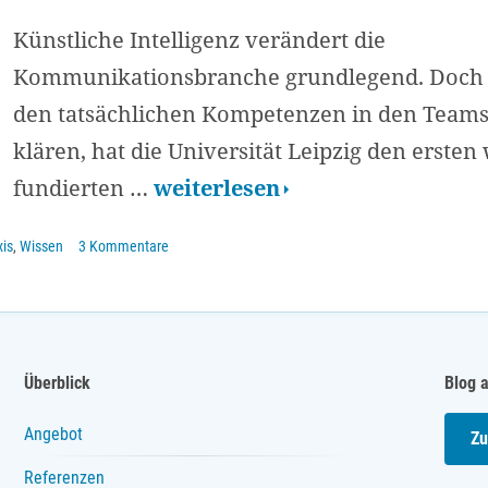
Künstliche Intelligenz verändert die
Kommunikationsbranche grundlegend. Doch w
den tatsächlichen Kompetenzen in den Teams
klären, hat die Universität Leipzig den ersten
COMM-
fundierten …
weiterlesen
AIT:
xis
,
Wissen
3 Kommentare
Der
erste
wissenschaftlich
fundierte
Überblick
Blog 
KI-
Angebot
Zu
Kompetenztest
Referenzen
für