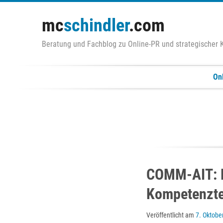
Zum
Inhalt
mc
schindler
.com
springen
Beratung und Fachblog zu Online-PR und strategischer
On
COMM-AIT: De
Kompetenzte
Veröffentlicht am
7. Oktobe