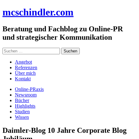
Zum
mc
schindler
.com
Inhalt
springen
Beratung und Fachblog zu Online-PR
und strategischer Kommunikation
Suchen
nach:
Angebot
Referenzen
Über mich
Kontakt
Online-PRaxis
Newsroom
Bücher
Highlights
Studien
Wissen
Daimler-Blog 10 Jahre Corporate Blog
Jubiläum