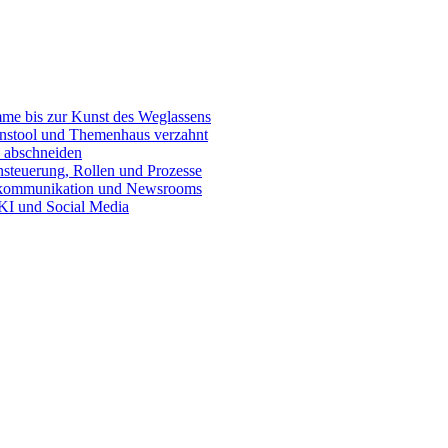
e bis zur Kunst des Weglassens
onstool und Themenhaus verzahnt
 abschneiden
teuerung, Rollen und Prozesse
skommunikation und Newsrooms
KI und Social Media