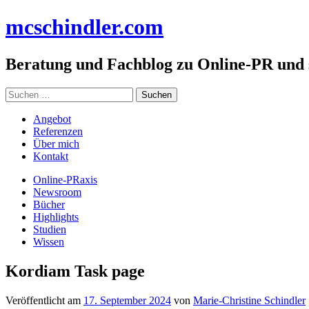
Zum
mc
schindler
.com
Inhalt
springen
Beratung und Fachblog zu Online-PR und
Suchen
nach:
Angebot
Referenzen
Über mich
Kontakt
Online-PRaxis
Newsroom
Bücher
Highlights
Studien
Wissen
Kordiam Task page
Veröffentlicht am
17. September 2024
von
Marie-Christine Schindler