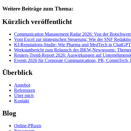
Weitere Beiträge zum Thema:
Kürzlich veröffentlicht
Communication Management Radar 2026: Von der Botschwemm
Vom Excel zur strategischen Steuerung: Wie der SNF Redakti
KI-Reputations-Studie: Wie Pharma und MedTech in ChatGPT
Werkstattbericht zum Relaunch des BKW-Newsrooms: Themens
Reuters-Trend-Report 2026: Auswirkungen auf Unternehmen
Events 2026 für Corporate Communications, PR, CommTech, 
Überblick
Angebot
Referenzen
Über mich
Kontakt
Blog
Online-PRaxis
Newsroom