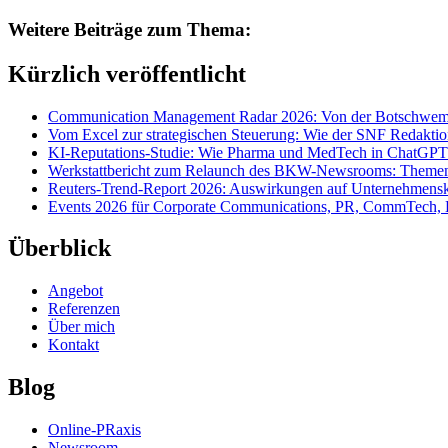
Weitere Beiträge zum Thema:
Kürzlich veröffentlicht
Communication Management Radar 2026: Von der Botschwemm
Vom Excel zur strategischen Steuerung: Wie der SNF Redakti
KI-Reputations-Studie: Wie Pharma und MedTech in ChatGPT
Werkstattbericht zum Relaunch des BKW-Newsrooms: Themens
Reuters-Trend-Report 2026: Auswirkungen auf Unternehmen
Events 2026 für Corporate Communications, PR, CommTech, 
Überblick
Angebot
Referenzen
Über mich
Kontakt
Blog
Online-PRaxis
Newsroom