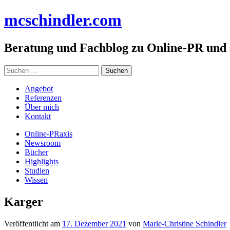
Zum
mc
schindler
.com
Inhalt
springen
Beratung und Fachblog zu Online-PR und
Suchen
nach:
Angebot
Referenzen
Über mich
Kontakt
Online-PRaxis
Newsroom
Bücher
Highlights
Studien
Wissen
Karger
Veröffentlicht am
17. Dezember 2021
von
Marie-Christine Schindler