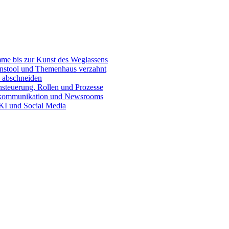
e bis zur Kunst des Weglassens
onstool und Themenhaus verzahnt
 abschneiden
teuerung, Rollen und Prozesse
skommunikation und Newsrooms
KI und Social Media