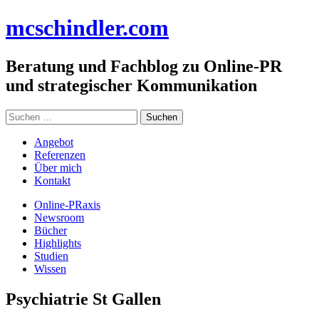
Zum
mc
schindler
.com
Inhalt
springen
Beratung und Fachblog zu Online-PR
und strategischer Kommunikation
Suchen
nach:
Angebot
Referenzen
Über mich
Kontakt
Online-PRaxis
Newsroom
Bücher
Highlights
Studien
Wissen
Psychiatrie St Gallen