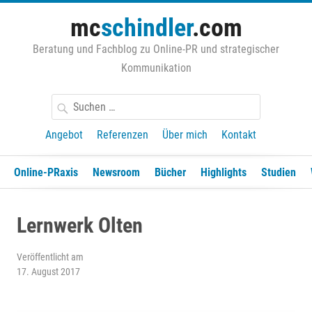
Zum
mc
schindler
.com
Inhalt
springen
Beratung und Fachblog zu Online-PR und strategischer
Kommunikation
Suchen
nach:
Angebot
Referenzen
Über mich
Kontakt
Online-PRaxis
Newsroom
Bücher
Highlights
Studien
Lernwerk Olten
Veröffentlicht am
17. August 2017