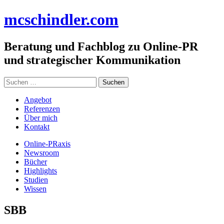
Zum
mc
schindler
.com
Inhalt
springen
Beratung und Fachblog zu Online-PR
und strategischer Kommunikation
Suchen
nach:
Angebot
Referenzen
Über mich
Kontakt
Online-PRaxis
Newsroom
Bücher
Highlights
Studien
Wissen
SBB