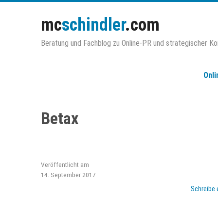
Zum
Inhalt
mc
schindler
.com
springen
Beratung und Fachblog zu Online-PR und strategischer K
Onli
Betax
Veröffentlicht am
14. September 2017
Schreibe