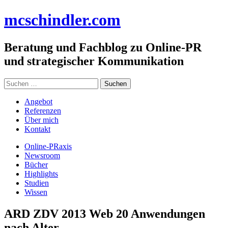
Zum
mc
schindler
.com
Inhalt
springen
Beratung und Fachblog zu Online-PR
und strategischer Kommunikation
Suchen
nach:
Angebot
Referenzen
Über mich
Kontakt
Online-PRaxis
Newsroom
Bücher
Highlights
Studien
Wissen
ARD ZDV 2013 Web 20 Anwendungen
nach Alter