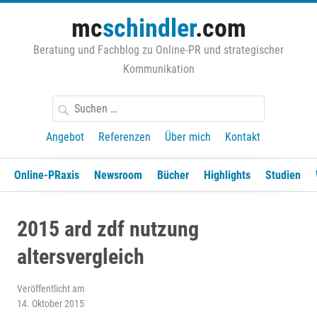
Zum
mc
schindler
.com
Inhalt
springen
Beratung und Fachblog zu Online-PR und strategischer
Kommunikation
Suchen
nach:
Angebot
Referenzen
Über mich
Kontakt
Online-PRaxis
Newsroom
Bücher
Highlights
Studien
2015 ard zdf nutzung
altersvergleich
Veröffentlicht am
14. Oktober 2015