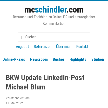
Zum
mc
schindler
.com
Inhalt
springen
Beratung und Fachblog zu Online-PR und strategischer
Kommunikation
Suchen
nach:
Angebot
Referenzen
Über mich
Kontakt
Online-PRaxis
Newsroom
Bücher
Highlights
Studien
BKW Update LinkedIn-Post
Michael Blum
Veröffentlicht am
19. Mai 2022