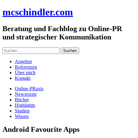
Zum
mc
schindler
.com
Inhalt
springen
Beratung und Fachblog zu Online-PR
und strategischer Kommunikation
Suchen
nach:
Angebot
Referenzen
Über mich
Kontakt
Online-PRaxis
Newsroom
Bücher
Highlights
Studien
Wissen
Android Favourite Apps