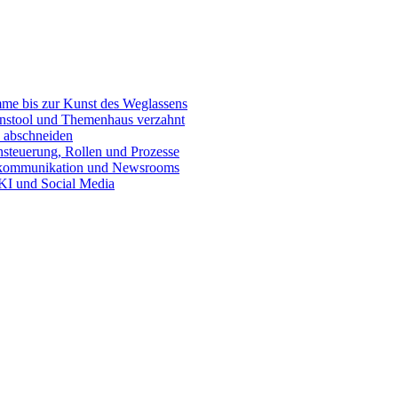
e bis zur Kunst des Weglassens
onstool und Themenhaus verzahnt
 abschneiden
teuerung, Rollen und Prozesse
skommunikation und Newsrooms
KI und Social Media