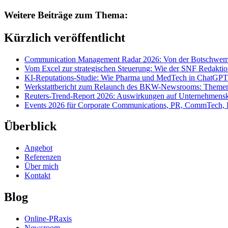
Weitere Beiträge zum Thema:
Kürzlich veröffentlicht
Communication Management Radar 2026: Von der Botschwemm
Vom Excel zur strategischen Steuerung: Wie der SNF Redakti
KI-Reputations-Studie: Wie Pharma und MedTech in ChatGPT
Werkstattbericht zum Relaunch des BKW-Newsrooms: Themens
Reuters-Trend-Report 2026: Auswirkungen auf Unternehmen
Events 2026 für Corporate Communications, PR, CommTech, 
Überblick
Angebot
Referenzen
Über mich
Kontakt
Blog
Online-PRaxis
Newsroom