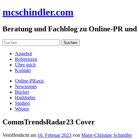
Zum
mc
schindler
.com
Inhalt
springen
Beratung und Fachblog zu Online-PR und
Suchen
nach:
Angebot
Referenzen
Über mich
Kontakt
Online-PRaxis
Newsroom
Bücher
Highlights
Studien
Wissen
CommTrendsRadar23 Cover
Veröffentlicht am
16. Februar 2023
von
Marie-Christine Schindler