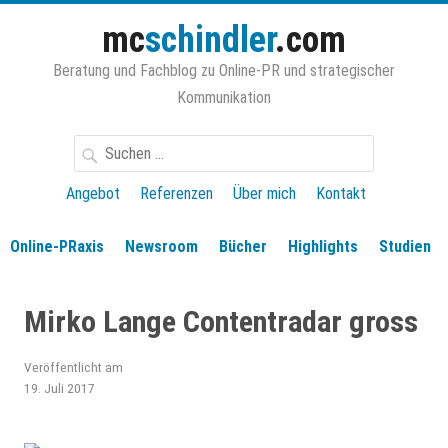
Zum
mc
schindler
.com
Inhalt
springen
Beratung und Fachblog zu Online-PR und strategischer
Kommunikation
Suchen
nach:
Angebot
Referenzen
Über mich
Kontakt
Online-PRaxis
Newsroom
Bücher
Highlights
Studien
Mirko Lange Contentradar gross
Veröffentlicht am
19. Juli 2017