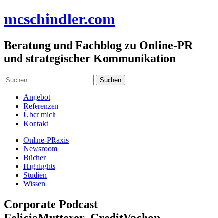
Zum
mc
schindler
.com
Inhalt
springen
Beratung und Fachblog zu Online-PR
und strategischer Kommunikation
Suchen
nach:
Angebot
Referenzen
Über mich
Kontakt
Online-PRaxis
Newsroom
Bücher
Highlights
Studien
Wissen
Corporate Podcast
FeliciaMutterer_CreditVachon