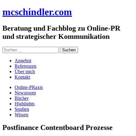
Zum
mc
schindler
.com
Inhalt
springen
Beratung und Fachblog zu Online-PR
und strategischer Kommunikation
Suchen
nach:
Angebot
Referenzen
Über mich
Kontakt
Online-PRaxis
Newsroom
Bücher
Highlights
Studien
Wissen
Postfinance Contentboard Prozesse