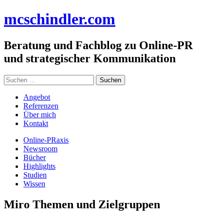
Zum
mc
schindler
.com
Inhalt
springen
Beratung und Fachblog zu Online-PR
und strategischer Kommunikation
Suchen
nach:
Angebot
Referenzen
Über mich
Kontakt
Online-PRaxis
Newsroom
Bücher
Highlights
Studien
Wissen
Miro Themen und Zielgruppen