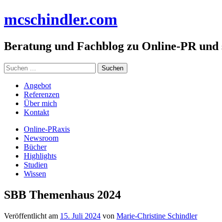
Zum
mc
schindler
.com
Inhalt
springen
Beratung und Fachblog zu Online-PR und
Suchen
nach:
Angebot
Referenzen
Über mich
Kontakt
Online-PRaxis
Newsroom
Bücher
Highlights
Studien
Wissen
SBB Themenhaus 2024
Veröffentlicht am
15. Juli 2024
von
Marie-Christine Schindler