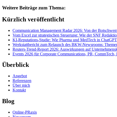
Weitere Beiträge zum Thema:
Kürzlich veröffentlicht
Communication Management Radar 2026: Von der Botschwemm
Vom Excel zur strategischen Steuerung: Wie der SNF Redakti
KI-Reputations-Studie: Wie Pharma und MedTech in ChatGPT
Werkstattbericht zum Relaunch des BKW-Newsrooms: Themens
Reuters-Trend-Report 2026: Auswirkungen auf Unternehmen
Events 2026 für Corporate Communications, PR, CommTech, 
Überblick
Angebot
Referenzen
Über mich
Kontakt
Blog
Online-PRaxis
Newsroom