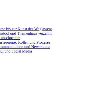
e bis zur Kunst des Weglassens
onstool und Themenhaus verzahnt
 abschneiden
teuerung, Rollen und Prozesse
skommunikation und Newsrooms
KI und Social Media