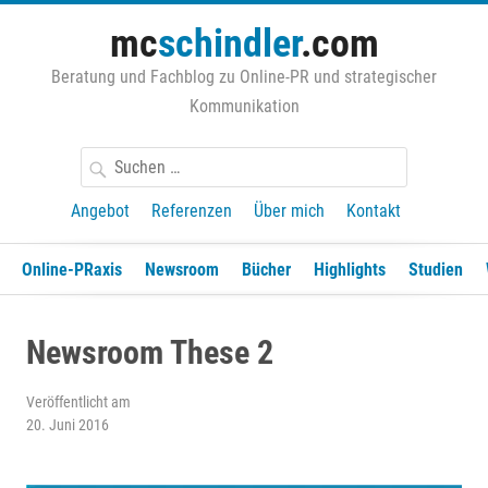
Zum
mc
schindler
.com
Inhalt
springen
Beratung und Fachblog zu Online-PR und strategischer
Kommunikation
Suchen
nach:
Angebot
Referenzen
Über mich
Kontakt
Online-PRaxis
Newsroom
Bücher
Highlights
Studien
Newsroom These 2
Veröffentlicht am
20. Juni 2016