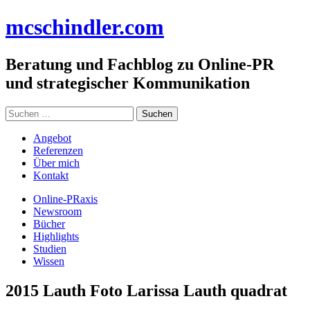
Zum
mc
schindler
.com
Inhalt
springen
Beratung und Fachblog zu Online-PR
und strategischer Kommunikation
Suchen
nach:
Angebot
Referenzen
Über mich
Kontakt
Online-PRaxis
Newsroom
Bücher
Highlights
Studien
Wissen
2015 Lauth Foto Larissa Lauth quadrat