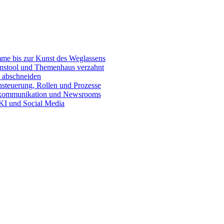
e bis zur Kunst des Weglassens
onstool und Themenhaus verzahnt
 abschneiden
teuerung, Rollen und Prozesse
skommunikation und Newsrooms
KI und Social Media