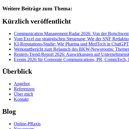
Weitere Beiträge zum Thema:
Kürzlich veröffentlicht
Communication Management Radar 2026: Von der Botschwemm
Vom Excel zur strategischen Steuerung: Wie der SNF Redakti
KI-Reputations-Studie: Wie Pharma und MedTech in ChatGPT
Werkstattbericht zum Relaunch des BKW-Newsrooms: Themens
Reuters-Trend-Report 2026: Auswirkungen auf Unternehmen
Events 2026 für Corporate Communications, PR, CommTech, 
Überblick
Angebot
Referenzen
Über mich
Kontakt
Blog
Online-PRaxis
Newsroom