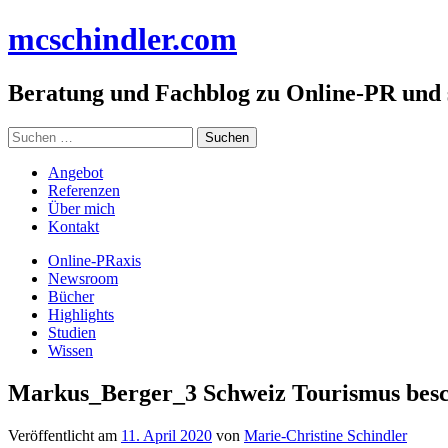
Zum
mc
schindler
.com
Inhalt
springen
Beratung und Fachblog zu Online-PR und
Suchen
nach:
Angebot
Referenzen
Über mich
Kontakt
Online-PRaxis
Newsroom
Bücher
Highlights
Studien
Wissen
Markus_Berger_3 Schweiz Tourismus bes
Veröffentlicht am
11. April 2020
von
Marie-Christine Schindler