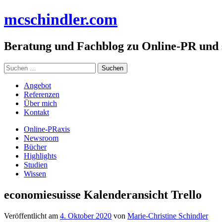
Zum
mc
schindler
.com
Inhalt
springen
Beratung und Fachblog zu Online-PR und
Suchen
nach:
Angebot
Referenzen
Über mich
Kontakt
Online-PRaxis
Newsroom
Bücher
Highlights
Studien
Wissen
economiesuisse Kalenderansicht Trello
Veröffentlicht am
4. Oktober 2020
von
Marie-Christine Schindler