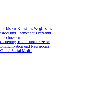
e bis zur Kunst des Weglassens
onstool und Themenhaus verzahnt
 abschneiden
teuerung, Rollen und Prozesse
skommunikation und Newsrooms
KI und Social Media