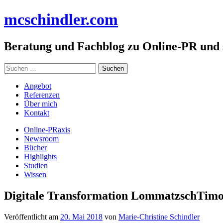
Zum
mc
schindler
.com
Inhalt
springen
Beratung und Fachblog zu Online-PR und
Suchen
nach:
Angebot
Referenzen
Über mich
Kontakt
Online-PRaxis
Newsroom
Bücher
Highlights
Studien
Wissen
Digitale Transformation LommatzschTimo
Veröffentlicht am
20. Mai 2018
von
Marie-Christine Schindler