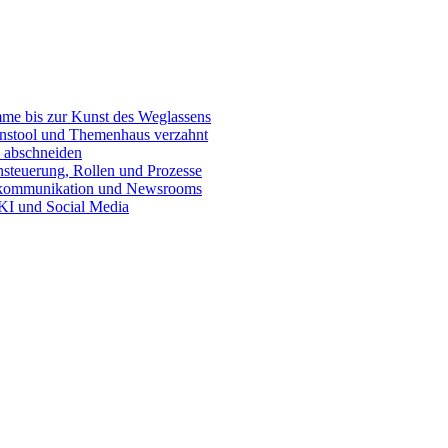
e bis zur Kunst des Weglassens
onstool und Themenhaus verzahnt
 abschneiden
teuerung, Rollen und Prozesse
skommunikation und Newsrooms
KI und Social Media