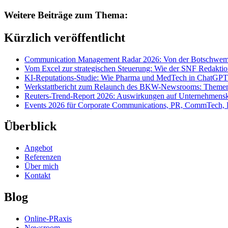
Weitere Beiträge zum Thema:
Kürzlich veröffentlicht
Communication Management Radar 2026: Von der Botschwemm
Vom Excel zur strategischen Steuerung: Wie der SNF Redakti
KI-Reputations-Studie: Wie Pharma und MedTech in ChatGPT
Werkstattbericht zum Relaunch des BKW-Newsrooms: Themens
Reuters-Trend-Report 2026: Auswirkungen auf Unternehmen
Events 2026 für Corporate Communications, PR, CommTech, 
Überblick
Angebot
Referenzen
Über mich
Kontakt
Blog
Online-PRaxis
Newsroom