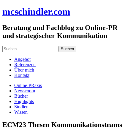
Zum
mc
schindler
.com
Inhalt
springen
Beratung und Fachblog zu Online-PR
und strategischer Kommunikation
Suchen
nach:
Angebot
Referenzen
Über mich
Kontakt
Online-PRaxis
Newsroom
Bücher
Highlights
Studien
Wissen
ECM23 Thesen Kommunikationsteams