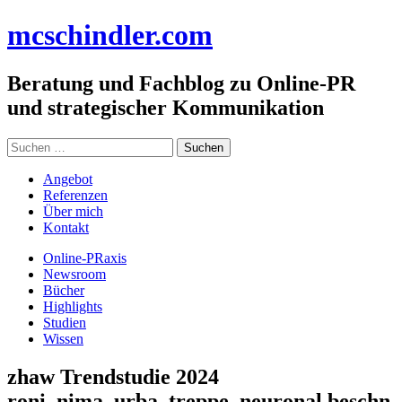
Zum
mc
schindler
.com
Inhalt
springen
Beratung und Fachblog zu Online-PR
und strategischer Kommunikation
Suchen
nach:
Angebot
Referenzen
Über mich
Kontakt
Online-PRaxis
Newsroom
Bücher
Highlights
Studien
Wissen
zhaw Trendstudie 2024
roni_nima_urba_treppe_neuronal beschn