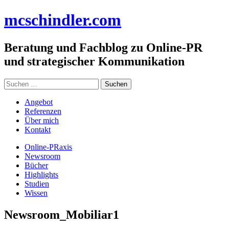
Zum
mc
schindler
.com
Inhalt
springen
Beratung und Fachblog zu Online-PR
und strategischer Kommunikation
Suchen
nach:
Angebot
Referenzen
Über mich
Kontakt
Online-PRaxis
Newsroom
Bücher
Highlights
Studien
Wissen
Newsroom_Mobiliar1