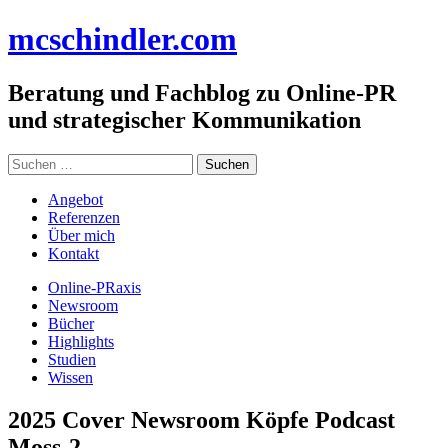
Zum
mc
schindler
.com
Inhalt
springen
Beratung und Fachblog zu Online-PR
und strategischer Kommunikation
Suchen
nach:
Angebot
Referenzen
Über mich
Kontakt
Online-PRaxis
Newsroom
Bücher
Highlights
Studien
Wissen
2025 Cover Newsroom Köpfe Podcast
Moss-2