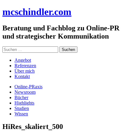
Zum
mc
schindler
.com
Inhalt
springen
Beratung und Fachblog zu Online-PR
und strategischer Kommunikation
Suchen
nach:
Angebot
Referenzen
Über mich
Kontakt
Online-PRaxis
Newsroom
Bücher
Highlights
Studien
Wissen
HiRes_skaliert_500