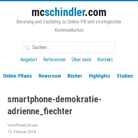
Zum
mc
schindler
.com
Inhalt
springen
Beratung und Fachblog zu Online-PR und strategischer
Kommunikation
Suchen
nach:
Angebot
Referenzen
Über mich
Kontakt
Online-PRaxis
Newsroom
Bücher
Highlights
Studien
smartphone-demokratie-
adrienne_fiechter
Veröffentlicht am
15. Februar 2018