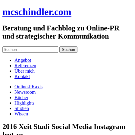
Zum
mc
schindler
.com
Inhalt
springen
Beratung und Fachblog zu Online-PR
und strategischer Kommunikation
Suchen
nach:
Angebot
Referenzen
Über mich
Kontakt
Online-PRaxis
Newsroom
Bücher
Highlights
Studien
Wissen
2016 Xeit Studi Social Media Instagram
legt zu