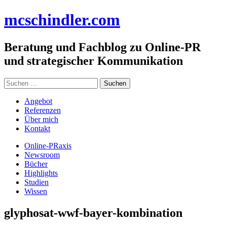
Zum
mc
schindler
.com
Inhalt
springen
Beratung und Fachblog zu Online-PR
und strategischer Kommunikation
Suchen
nach:
Angebot
Referenzen
Über mich
Kontakt
Online-PRaxis
Newsroom
Bücher
Highlights
Studien
Wissen
glyphosat-wwf-bayer-kombination