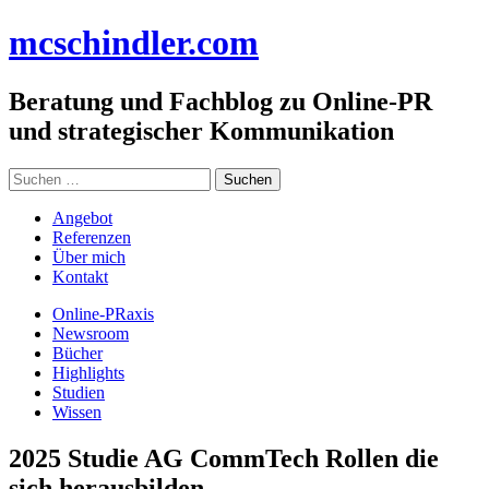
Zum
mc
schindler
.com
Inhalt
springen
Beratung und Fachblog zu Online-PR
und strategischer Kommunikation
Suchen
nach:
Angebot
Referenzen
Über mich
Kontakt
Online-PRaxis
Newsroom
Bücher
Highlights
Studien
Wissen
2025 Studie AG CommTech Rollen die
sich herausbilden