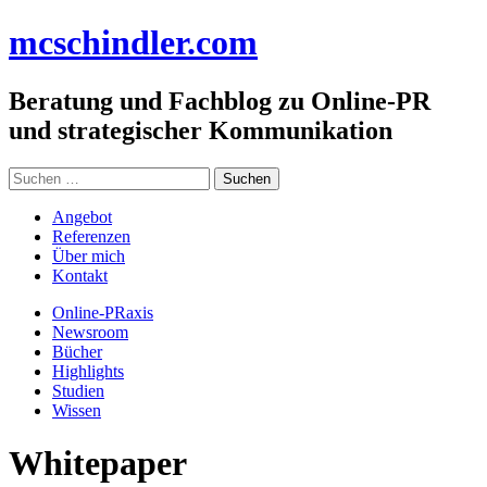
Zum
mc
schindler
.com
Inhalt
springen
Beratung und Fachblog zu Online-PR
und strategischer Kommunikation
Suchen
nach:
Angebot
Referenzen
Über mich
Kontakt
Online-PRaxis
Newsroom
Bücher
Highlights
Studien
Wissen
Whitepaper