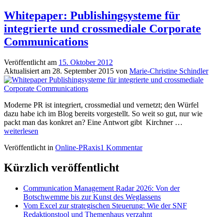
Whitepaper: Publishingsysteme für
integrierte und crossmediale Corporate
Communications
Veröffentlicht am
15. Oktober 2012
Aktualisiert am
28. September 2015
von
Marie-Christine Schindler
Moderne PR ist integriert, crossmedial und vernetzt; den Würfel
dazu habe ich im Blog bereits vorgestellt. So weit so gut, nur wie
Whitepaper
packt man das konkret an? Eine Antwort gibt Kirchner …
Publishing
weiterlesen
für
Veröffentlicht in
Online-PRaxis
1 Kommentar
integrierte
und
crossmedia
Kürzlich veröffentlicht
Corporate
Communica
Communication Management Radar 2026: Von der
Botschwemme bis zur Kunst des Weglassens
Vom Excel zur strategischen Steuerung: Wie der SNF
Redaktionstool und Themenhaus verzahnt