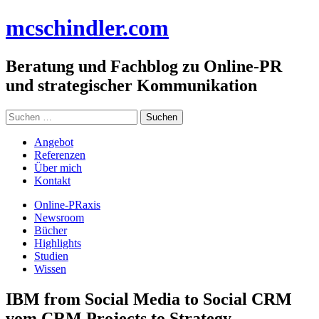
Zum
mc
schindler
.com
Inhalt
springen
Beratung und Fachblog zu Online-PR
und strategischer Kommunikation
Suchen
nach:
Angebot
Referenzen
Über mich
Kontakt
Online-PRaxis
Newsroom
Bücher
Highlights
Studien
Wissen
IBM from Social Media to Social CRM
vom CRM Projects to Strategy