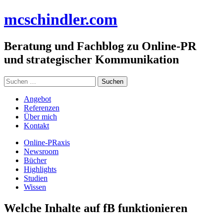
Zum
mc
schindler
.com
Inhalt
springen
Beratung und Fachblog zu Online-PR
und strategischer Kommunikation
Suchen
nach:
Angebot
Referenzen
Über mich
Kontakt
Online-PRaxis
Newsroom
Bücher
Highlights
Studien
Wissen
Welche Inhalte auf fB funktionieren