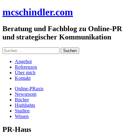
Zum
mc
schindler
.com
Inhalt
springen
Beratung und Fachblog zu Online-PR
und strategischer Kommunikation
Suchen
nach:
Angebot
Referenzen
Über mich
Kontakt
Online-PRaxis
Newsroom
Bücher
Highlights
Studien
Wissen
PR-Haus